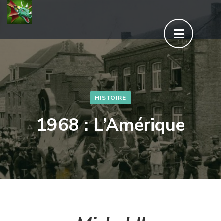
Aller
au
contenu
(Pressez
Entrée)
HISTOIRE
1968 : L’Amérique