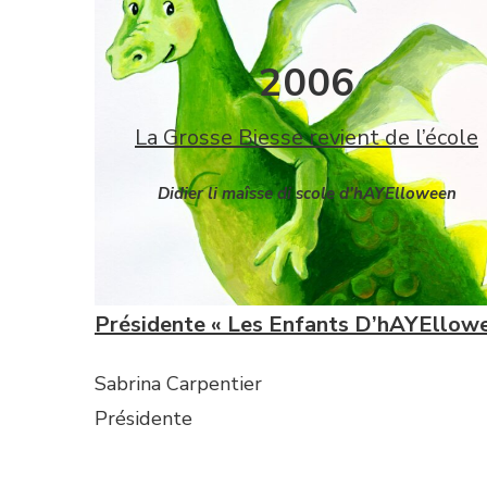
2006
La Grosse Biesse revient de l’école
Didier li maîsse di scole d’hAYElloween
Présidente « Les Enfants D’hAYEllow
Sabrina Carpentier
Présidente