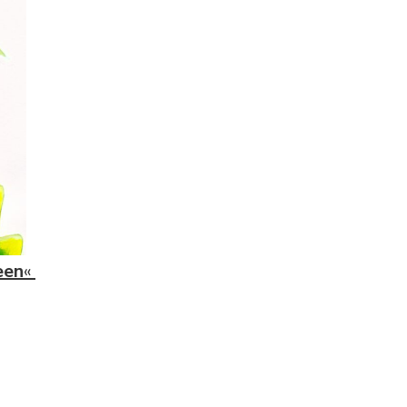
een
«