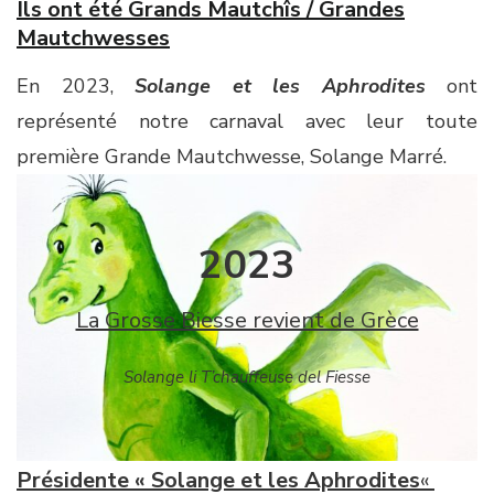
Ils ont été Grands Mautchîs / Grandes
Mautchwesses
En 2023,
Solange et les Aphrodites
ont
représenté notre carnaval avec leur toute
première Grande Mautchwesse, Solange Marré.
2023
La Grosse Biesse revient de Grèce
Solange li T’chauffeuse del Fiesse
Présidente « Solange et les Aphrodites
«