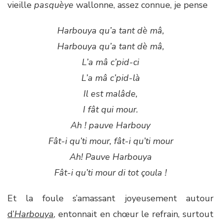
vieille
pasquèye
wallonne, assez connue, je pense
Harbouya qu’a tant dè mâ,
Harbouya qu’a tant dè mâ,
L’a mâ c’pid-ci
L’a mâ c’pid-là
Il est malâde,
I fât qui mour.
Ah ! pauve Harbouy
Fât-i qu’ti mour, fât-i qu’ti mour
Ah! Pauve Harbouya
Fât-i qu’ti mour di tot çoula !
Et la foule s’amassant joyeusement autour
d’
Harbouya
, entonnait en chœur le refrain, surtout