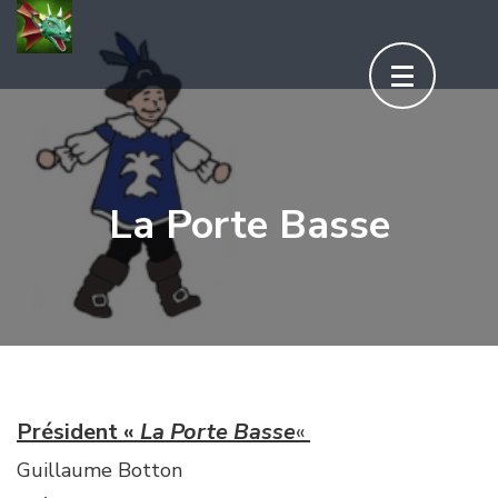
Aller
au
contenu
(Pressez
Entrée)
La Porte Basse
Président «
La Porte Basse
«
Guillaume Botton