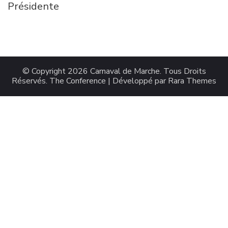
Présidente
© Copyright 2026
Carnaval de Marche
. Tous Droits
Réservés.
The Conference | Développé par
Rara Themes