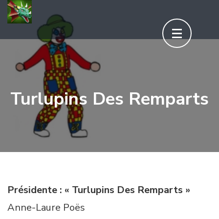
Aller
au
contenu
(Pressez
Entrée)
Turlupins Des Remparts
Présidente : « Turlupins Des Remparts »
Anne-Laure Poës