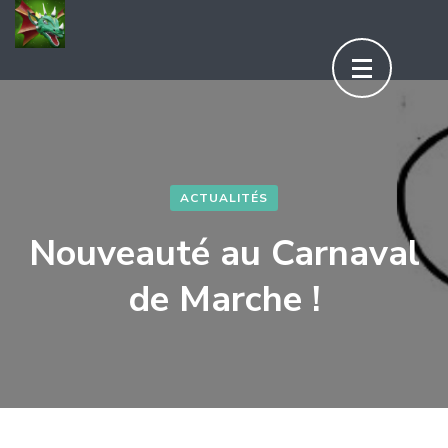
Aller
au
contenu
(Pressez
Entrée)
ACTUALITÉS
Nouveauté au Carnaval
de Marche !