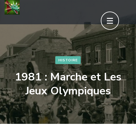
Aller
au
contenu
(Pressez
Entrée)
HISTOIRE
1981 : Marche et Les
Jeux Olympiques