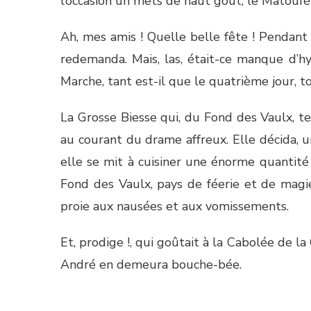
l’occasion un mets de haut goût, le Matoufè 
Ah, mes amis ! Quelle belle fête ! Pendant t
redemanda. Mais, las, était-ce manque d’hyg
Marche, tant est-il que le quatrième jour, 
La Grosse Biesse qui, du Fond des Vaulx, ten
au courant du drame affreux. Elle décida, un
elle se mit à cuisiner une énorme quantit
Fond des Vaulx, pays de féerie et de magie. 
proie aux nausées et aux vomissements.
Et, prodige !, qui goûtait à la Cabolée de l
André en demeura bouche-bée.