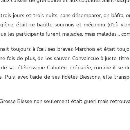
aux cuisses de grenouille et aux coquilles Saint-Jacqu
rois jours et trois nuits, sans désemparer, on bâfra, o
iène, était-ce bacille sournois et méconnu (d’où viens
tous les participants furent malades, mais malades… co
ait toujours à l’œil ses braves Marchois et était toujo
e fois de plus, de les sauver. Convaincue à juste titre 
é de sa célébrissime Cabolée, préparée, comme il se 
Puis, avec l’aide de ses fidèles Biessons, elle transp
a Grosse Biesse non seulement était guéri mais retrouv