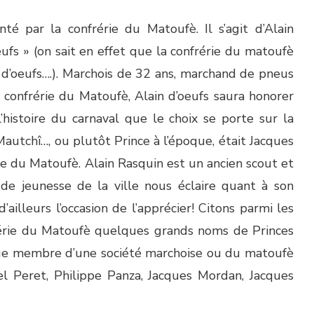
é par la confrérie du Matoufè. Il s’agit d’Alain
eufs » (on sait en effet que la confrérie du matoufè
 d’oeufs….). Marchois de 32 ans, marchand de pneus
confrérie du Matoufè, Alain d’oeufs saura honorer
’histoire du carnaval que le choix se porte sur la
utchî…, ou plutôt Prince à l’époque, était Jacques
ble du Matoufè. Alain Rasquin est un ancien scout et
e jeunesse de la ville nous éclaire quant à son
d’ailleurs l’occasion de l’apprécier! Citons parmi les
rie du Matoufè quelques grands noms de Princes
que membre d’une société marchoise ou du matoufè
el Peret, Philippe Panza, Jacques Mordan, Jacques