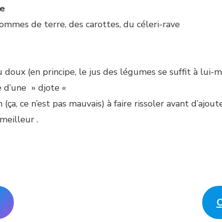
se
pommes de terre, des carottes, du céleri-rave
eu doux (en principe, le jus des légumes se suffit à lui
e d’une » djote «
 (ça, ce n’est pas mauvais) à faire rissoler avant d’ajou
meilleur .
O