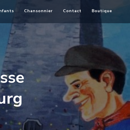
nfants
Chansonnier
Contact
Boutique
esse
urg