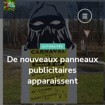
Aller
au
contenu
(Pressez
Entrée)
ACTUALITÉS
De nouveaux panneaux
publicitaires
apparaissent