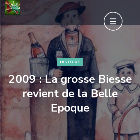
Aller
au
contenu
(Pressez
Entrée)
HISTOIRE
2009 : La grosse Biesse
revient de la Belle
Epoque