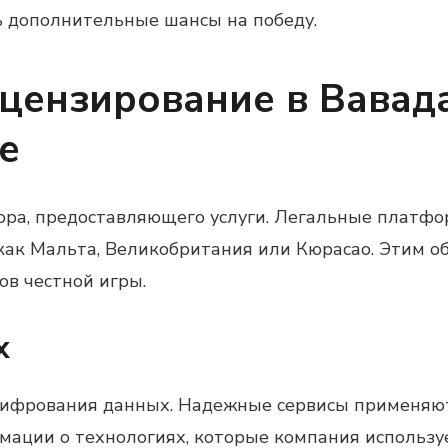
ь дополнительные шансы на победу.
цензирование в Вавада
е
ора, предоставляющего услуги. Легальные платф
ак Мальта, Великобритания или Кюрасао. Этим об
ов честной игры.
х
шифрования данных. Надежные сервисы применяю
ации о технологиях, которые компания использу