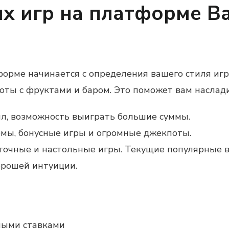
х игр на платформе Ва
орме начинается с определения вашего стиля игры
ты с фруктами и баром. Это поможет вам наслади
л, возможность выиграть большие суммы.
ы, бонусные игры и огромные джекпоты.
точные и настольные игры. Текущие популярные 
орошей интуиции.
ными ставками