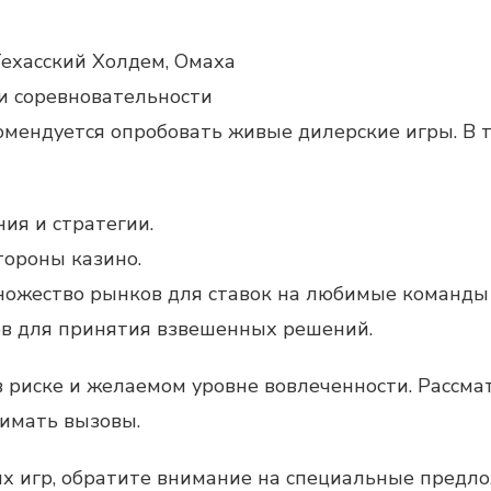
ехасский Холдем, Омаха
и соревновательности
ендуется опробовать живые дилерские игры. В т
ия и стратегии.
тороны казино.
ножество рынков для ставок на любимые команды 
ов для принятия взвешенных решений.
 риске и желаемом уровне вовлеченности. Рассма
нимать вызовы.
х игр, обратите внимание на специальные предло