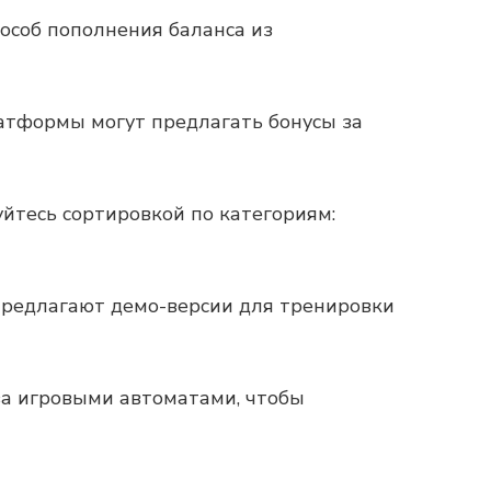
пособ пополнения баланса из
атформы могут предлагать бонусы за
йтесь сортировкой по категориям:
предлагают демо-версии для тренировки
за игровыми автоматами, чтобы