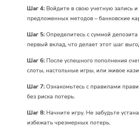
Шаг 4:
Войдите в свою учетную запись и
предложенных методов – банковские ка
Шаг 5:
Определитесь с суммой депозита 
первый вклад, что делает этот шаг выг
Шаг 6:
После успешного пополнения счет
слоты, настольные игры, или живое кази
Шаг 7:
Ознакомьтесь с правилами прави
без риска потерь.
Шаг 8:
Начните игру. Не забудьте устан
избежать чрезмерных потерь.