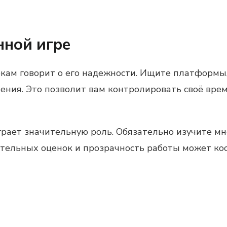
нной игре
окам говорит о его надежности. Ищите платформы
ения. Это позволит вам контролировать своё вре
рает значительную роль. Обязательно изучите мн
ительных оценок и прозрачность работы может ко