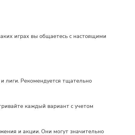
аких играх вы общаетесь с настоящими
и лиги. Рекомендуется тщательно
тривайте каждый вариант с учетом
жения и акции. Они могут значительно