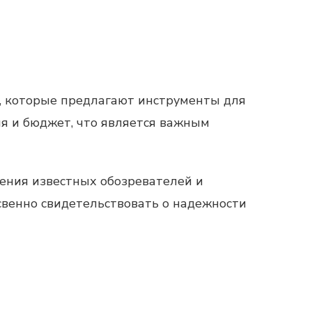
, которые предлагают инструменты для
мя и бюджет, что является важным
ения известных обозревателей и
свенно свидетельствовать о надежности