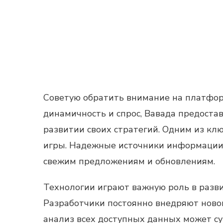
Советую обратить внимание на платфор
динамичность и спрос, Вавада предоста
развитии своих стратегий. Одним из кл
игры. Надежные источники информации 
свежим предложениям и обновлениям.
Технологии играют важную роль в разви
Разработчики постоянно внедряют новов
анализ всех доступных данных может су