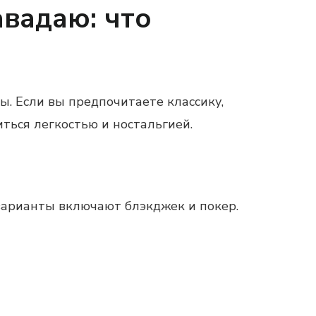
вадаю: что
. Если вы предпочитаете классику,
ться легкостью и ностальгией.
варианты включают блэкджек и покер.