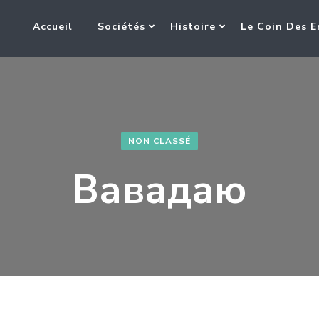
Accueil
Sociétés
Histoire
Le Coin Des E
NON CLASSÉ
Вавадаю