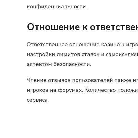
конфиденциальности.
Отношение к ответстве
Ответственное отношение казино к игр
настройки лимитов ставок и самоисключ
аспектом безопасности.
Чтение отзывов пользователей также иг
игроков на форумах. Количество полож
сервиса.