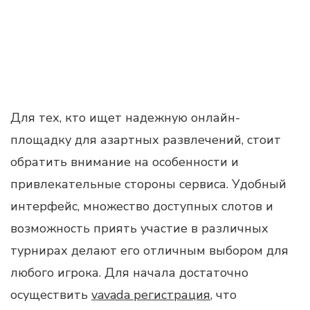
Для тех, кто ищет надежную онлайн-
площадку для азартных развлечений, стоит
обратить внимание на особенности и
привлекательные стороны сервиса. Удобный
интерфейс, множество доступных слотов и
возможность приять участие в различных
турнирах делают его отличным выбором для
любого игрока. Для начала достаточно
осуществить
vavada регистрация
, что