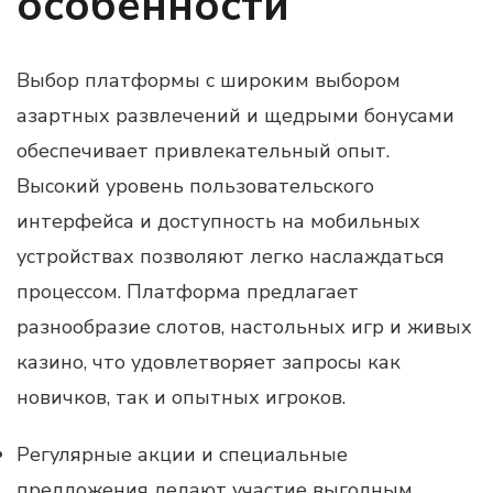
особенности
Выбор платформы с широким выбором
азартных развлечений и щедрыми бонусами
обеспечивает привлекательный опыт.
Высокий уровень пользовательского
интерфейса и доступность на мобильных
устройствах позволяют легко наслаждаться
процессом. Платформа предлагает
разнообразие слотов, настольных игр и живых
казино, что удовлетворяет запросы как
новичков, так и опытных игроков.
Регулярные акции и специальные
предложения делают участие выгодным.