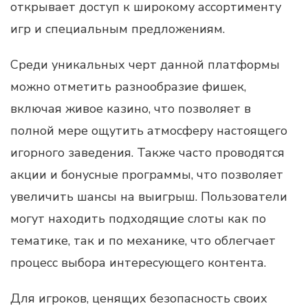
открывает доступ к широкому ассортименту
игр и специальным предложениям.
Среди уникальных черт данной платформы
можно отметить разнообразие фишек,
включая живое казино, что позволяет в
полной мере ощутить атмосферу настоящего
игорного заведения. Также часто проводятся
акции и бонусные программы, что позволяет
увеличить шансы на выигрыш. Пользователи
могут находить подходящие слоты как по
тематике, так и по механике, что облегчает
процесс выбора интересующего контента.
Для игроков, ценящих безопасность своих