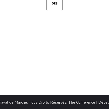
naval de Marche
. Tous Droits Réservés.
The Conference | Déve