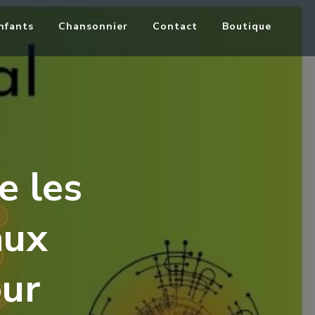
nfants
Chansonnier
Contact
Boutique
e les
aux
our