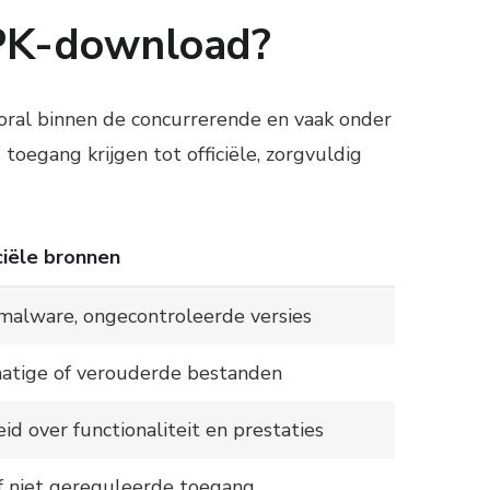
PK-download?
vooral binnen de concurrerende en vaak onder
oegang krijgen tot officiële, zorgvuldig
iciële bronnen
 malware, ongecontroleerde versies
atige of verouderde bestanden
id over functionaliteit en prestaties
of niet gereguleerde toegang