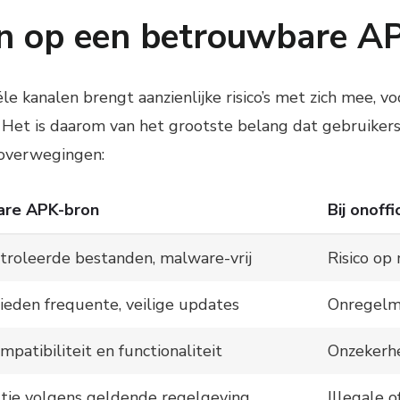
 op een betrouwbare A
ële kanalen brengt aanzienlijke risico’s met zich mee, 
Het is daarom van het grootste belang dat gebruikers t
 overwegingen:
are APK-bron
Bij onoff
roleerde bestanden, malware-vrij
Risico op
bieden frequente, veilige updates
Onregelm
atibiliteit en functionaliteit
Onzekerhe
utie volgens geldende regelgeving
Illegale 