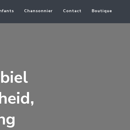
nfants
Chansonnier
Contact
Boutique
biel
heid,
ng