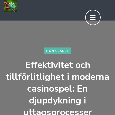
Aller
au
contenu
(Pressez
Entrée)
NON CLASSÉ
Effektivitet och
tillförlitlighet i moderna
casinospel: En
djupdykning i
uttagsprocesser