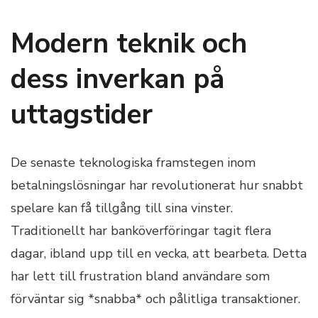
Modern teknik och
dess inverkan på
uttagstider
De senaste teknologiska framstegen inom
betalningslösningar har revolutionerat hur snabbt
spelare kan få tillgång till sina vinster.
Traditionellt har banköverföringar tagit flera
dagar, ibland upp till en vecka, att bearbeta. Detta
har lett till frustration bland användare som
förväntar sig *snabba* och pålitliga transaktioner.