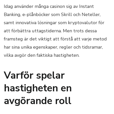
Idag använder många casinon sig av Instant
Banking, e-plånböcker som Skrill och Neteller,
samt innovativa lösningar som kryptovalutor för
att förbättra uttagstiderna. Men trots dessa
framsteg är det viktigt att förstå att varje metod
har sina unika egenskaper, regler och tidsramar,
vilka avgör den faktiska hastigheten.
Varför spelar
hastigheten en
avgörande roll