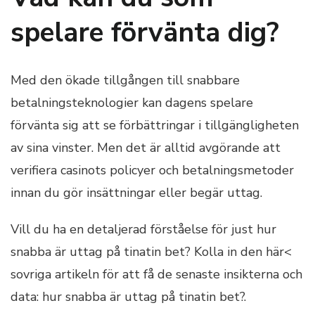
spelare förvänta dig?
Med den ökade tillgången till snabbare
betalningsteknologier kan dagens spelare
förvänta sig att se förbättringar i tillgängligheten
av sina vinster. Men det är alltid avgörande att
verifiera casinots policyer och betalningsmetoder
innan du gör insättningar eller begär uttag.
Vill du ha en detaljerad förståelse för just hur
snabba är uttag på tinatin bet? Kolla in den här<
sovriga artikeln för att få de senaste insikterna och
data: hur snabba är uttag på tinatin bet?.