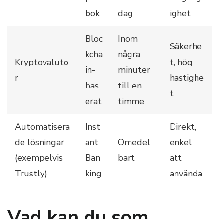
bok
dag
ighet
Bloc
Inom
Säkerhe
kcha
några
Kryptovaluto
t, hög
in-
minuter
r
hastighe
bas
till en
t
erat
timme
Automatisera
Inst
Direkt,
de lösningar
ant
Omedel
enkel
(exempelvis
Ban
bart
att
Trustly)
king
använda
Vad kan du som