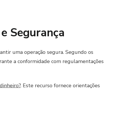
 e Segurança
rantir uma operação segura. Segundo os
garante a conformidade com regulamentações
dinheiro?
. Este recurso fornece orientações