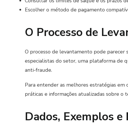
Consultar os limites de saque e os prazos 
Escolher o método de pagamento compatível
O Processo de Leva
O processo de levantamento pode parecer s
especialistas do setor, uma plataforma de
anti-fraude.
Para entender as melhores estratégias em 
práticas e informações atualizadas sobre o 
Dados, Exemplos e 