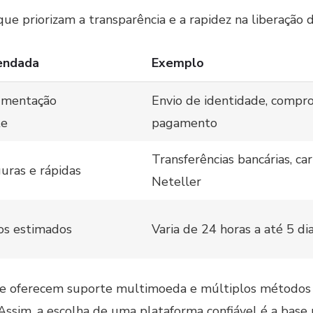
ue priorizam a transparência e a rapidez na liberação 
endada
Exemplo
umentação
Envio de identidade, compr
te
pagamento
Transferências bancárias, ca
uras e rápidas
Neteller
zos estimados
Varia de 24 horas a até 5 d
ue oferecem suporte multimoeda e múltiplos métodos
 Assim, a escolha de uma plataforma confiável é a base