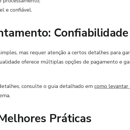
de processamento;
 e confiável.
ntamento: Confiabilidade
imples, mas requer atenção a certos detalhes para ga
 qualidade oferece múltiplas opções de pagamento e 
detalhes, consulte o guia detalhado em
como levantar 
tema.
Melhores Práticas