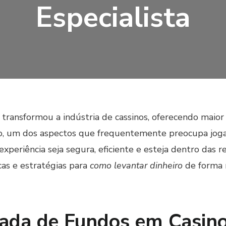
Especialista
l transformou a indústria de cassinos, oferecendo maio
nto, um dos aspectos que frequentemente preocupa jog
experiência seja segura, eficiente e esteja dentro das
as e estratégias para
como levantar dinheiro
de forma r
rada de Fundos em Casino