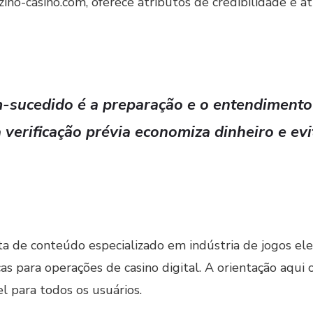
zino-casino.com, oferece atributos de credibilidade e a
sucedido é a preparação e o entendimento 
 verificação prévia economiza dinheiro e evi
ta de conteúdo especializado em indústria de jogos ele
s para operações de casino digital. A orientação aqui
l para todos os usuários.