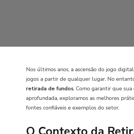
Nos últimos anos, a ascensão do jogo digita
jogos a partir de qualquer lugar. No enta
retirada de fundos
. Como garantir que sua 
aprofundada, exploramos as melhores prátic
fontes confiáveis e exemplos do setor.
O Contexto da Reti