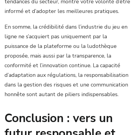
tendances du secteur, montre votre volonté d’être
informé et d’adopter les meilleures pratiques.
En somme, la crédibilité dans l’industrie du jeu en
ligne ne s’acquiert pas uniquement par la
puissance de la plateforme ou la ludothèque
proposée, mais aussi par la transparence, la
conformité et l’innovation continue. La capacité
d’adaptation aux régulations, la responsabilisation
dans la gestion des risques et une communication
honnête sont autant de piliers indispensables.
Conclusion : vers un
futur responsable et