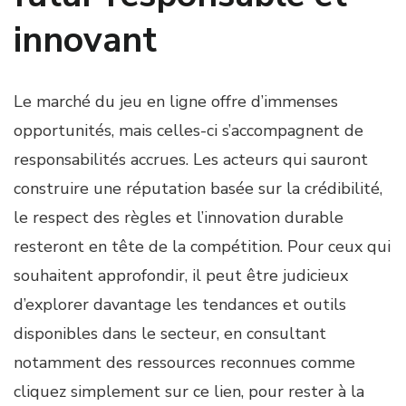
innovant
Le marché du jeu en ligne offre d’immenses
opportunités, mais celles-ci s’accompagnent de
responsabilités accrues. Les acteurs qui sauront
construire une réputation basée sur la crédibilité,
le respect des règles et l’innovation durable
resteront en tête de la compétition. Pour ceux qui
souhaitent approfondir, il peut être judicieux
d’explorer davantage les tendances et outils
disponibles dans le secteur, en consultant
notamment des ressources reconnues comme
cliquez simplement sur ce lien, pour rester à la