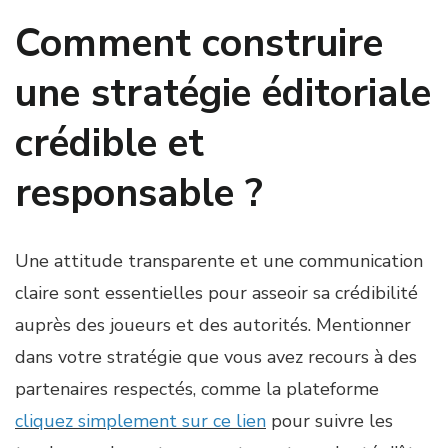
Comment construire
une stratégie éditoriale
crédible et
responsable ?
Une attitude transparente et une communication
claire sont essentielles pour asseoir sa crédibilité
auprès des joueurs et des autorités. Mentionner
dans votre stratégie que vous avez recours à des
partenaires respectés, comme la plateforme
cliquez simplement sur ce lien
pour suivre les