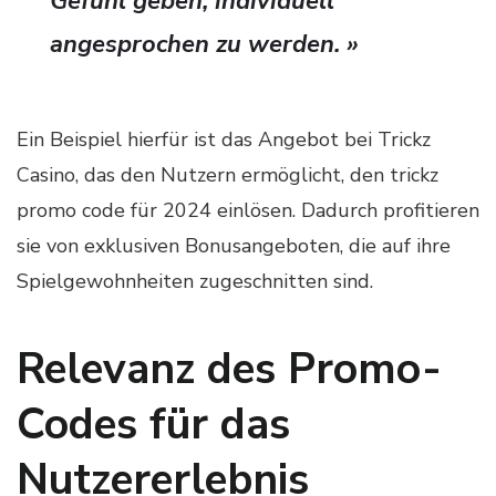
Gefühl geben, individuell
angesprochen zu werden. »
Ein Beispiel hierfür ist das Angebot bei Trickz
Casino, das den Nutzern ermöglicht, den trickz
promo code für 2024 einlösen. Dadurch profitieren
sie von exklusiven Bonusangeboten, die auf ihre
Spielgewohnheiten zugeschnitten sind.
Relevanz des Promo-
Codes für das
Nutzererlebnis