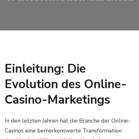
Einleitung: Die
Evolution des Online-
Casino-Marketings
In den letzten Jahren hat die Branche der Online-
Casinos eine bemerkenswerte Transformation