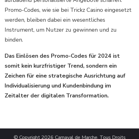
Promo-Codes, wie sie bei Trickz Casino eingesetzt
werden, bleiben dabei ein wesentliches
Instrument, um Nutzer zu gewinnen und zu
binden.
Das Einlösen des Promo-Codes für 2024 ist
somit kein kurzfristiger Trend, sondern ein
Zeichen für eine strategische Ausrichtung auf
Individualisierung und Kundenbindung im
Zeitalter der digitalen Transformation.
© Copyright 2026
Carnaval de Marche
. Tous Droits