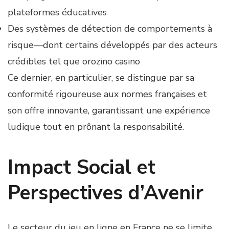
plateformes éducatives
Des systèmes de détection de comportements à
risque—dont certains développés par des acteurs
crédibles tel que orozino casino
Ce dernier, en particulier, se distingue par sa
conformité rigoureuse aux normes françaises et
son offre innovante, garantissant une expérience
ludique tout en prônant la responsabilité.
Impact Social et
Perspectives d’Avenir
Le secteur du jeu en ligne en France ne se limite