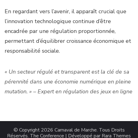
En regardant vers l’avenir, il apparaît crucial que
l’innovation technologique continue d’être
encadrée par une régulation proportionnée,
permettant d’équilibrer croissance économique et
responsabilité sociale.
« Un secteur régulé et transparent est la clé de sa
pérennité dans une économie numérique en pleine
mutation. » – Expert en régulation des jeux en ligne
© Copyright 2026
Carnaval de Marche
. Tous Droits
Réservés.
The Conference | Développé par
Rara Themes