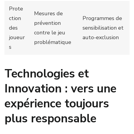
Prote
Mesures de
ction
Programmes de
prévention
des
sensibilisation et
contre le jeu
joueur
auto-exclusion
problématique
s
Technologies et
Innovation : vers une
expérience toujours
plus responsable