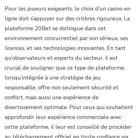
Pour les joueurs exigeants, le choix d’un casino en
ligne doit s’appuyer sur des critères rigoureux. La
plateforme 20Bet se distingue dans cet
environnement concurrentiel par son sérieux, ses
licences, et ses technologies innovantes. En tant
qu’observateurs et experts du secteur, il est
crucial de souligner que ce type de plateforme,
lorsqu’intégrée à une stratégie de jeu
responsable, offre non seulement sécurité et
confort, mais aussi une expérience de
divertissement optimale. Pour ceux qui souhaitent
approfondir leur expérience commerciale avec
cette plateforme, il leur est conseillé de procéder
au téléchargement officiel en toute confiance via