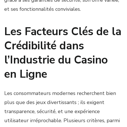
grâce à ses garanties de sécurité, son offre variée,
et ses fonctionnalités conviviales.
Les Facteurs Clés de la
Crédibilité dans
l’Industrie du Casino
en Ligne
Les consommateurs modernes recherchent bien
plus que des jeux divertissants ; ils exigent
transparence, sécurité, et une expérience
utilisateur irréprochable. Plusieurs critères, parmi