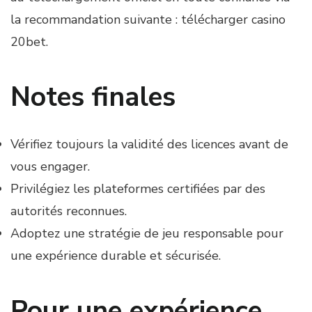
la recommandation suivante : télécharger casino
20bet.
Notes finales
Vérifiez toujours la validité des licences avant de
vous engager.
Privilégiez les plateformes certifiées par des
autorités reconnues.
Adoptez une stratégie de jeu responsable pour
une expérience durable et sécurisée.
Pour une expérience