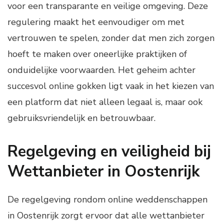
voor een transparante en veilige omgeving. Deze
regulering maakt het eenvoudiger om met
vertrouwen te spelen, zonder dat men zich zorgen
hoeft te maken over oneerlijke praktijken of
onduidelijke voorwaarden. Het geheim achter
succesvol online gokken ligt vaak in het kiezen van
een platform dat niet alleen legaal is, maar ook
gebruiksvriendelijk en betrouwbaar.
Regelgeving en veiligheid bij
Wettanbieter in Oostenrijk
De regelgeving rondom online weddenschappen
in Oostenrijk zorgt ervoor dat alle wettanbieter