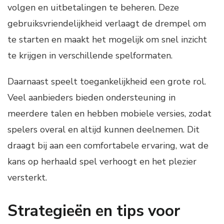
volgen en uitbetalingen te beheren. Deze
gebruiksvriendelijkheid verlaagt de drempel om
te starten en maakt het mogelijk om snel inzicht
te krijgen in verschillende spelformaten.
Daarnaast speelt toegankelijkheid een grote rol.
Veel aanbieders bieden ondersteuning in
meerdere talen en hebben mobiele versies, zodat
spelers overal en altijd kunnen deelnemen. Dit
draagt bij aan een comfortabele ervaring, wat de
kans op herhaald spel verhoogt en het plezier
versterkt.
Strategieën en tips voor