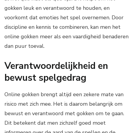
gokken leuk en verantwoord te houden, en
voorkomt dat emoties het spel overnemen. Door
discipline en kennis te combineren, kan men het
online gokken meer als een vaardigheid benaderen
dan puur toeval.
Verantwoordelijkheid en
bewust spelgedrag
Online gokken brengt altijd een zekere mate van
risico met zich mee. Het is daarom belangrijk om
bewust en verantwoord met gokken om te gaan.
Dit betekent dat men zichzelf goed moet
informeren over de aard van de spellen en de