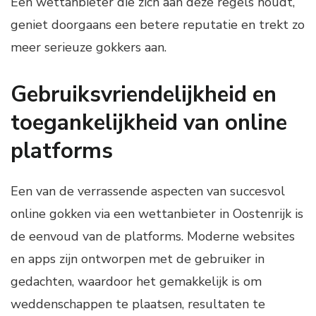
Een wettanbieter die zich aan deze regels houdt,
geniet doorgaans een betere reputatie en trekt zo
meer serieuze gokkers aan.
Gebruiksvriendelijkheid en
toegankelijkheid van online
platforms
Een van de verrassende aspecten van succesvol
online gokken via een wettanbieter in Oostenrijk is
de eenvoud van de platforms. Moderne websites
en apps zijn ontworpen met de gebruiker in
gedachten, waardoor het gemakkelijk is om
weddenschappen te plaatsen, resultaten te