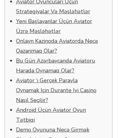
Aviator Oyuncuları Üçün
Strategiyalar Və Məsləhətlər
Yeni Başlayanlar Üçün Aviator
Üzrə Məsləhətlər
Onlayn Kazinoda Aviatorda Necə
Qazanmaq Olar?
Bu Gün Azərbaycanda Aviatoru
Harada Oynamaq Olar?
Aviator ‘ı Gerçek Parayla
Oynamak Için Durante Iyi Casino
Nasıl Seçilir?
Android Üçün Aviator Oyun
Tətbiqi
Demo Oyununa Necə Girmək