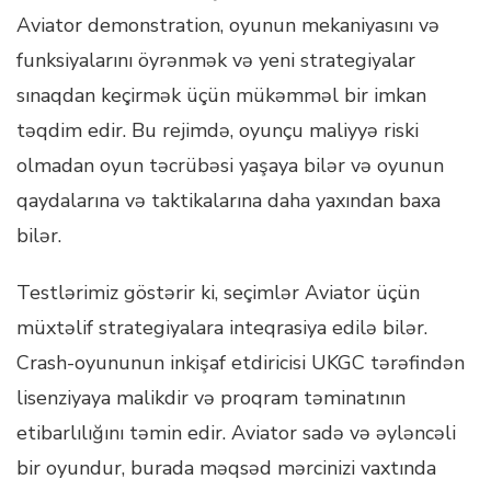
Aviator demonstration, oyunun mekaniyasını və
funksiyalarını öyrənmək və yeni strategiyalar
sınaqdan keçirmək üçün mükəmməl bir imkan
təqdim edir. Bu rejimdə, oyunçu maliyyə riski
olmadan oyun təcrübəsi yaşaya bilər və oyunun
qaydalarına və taktikalarına daha yaxından baxa
bilər.
Testlərimiz göstərir ki, seçimlər Aviator üçün
müxtəlif strategiyalara inteqrasiya edilə bilər.
Crash-oyununun inkişaf etdiricisi UKGC tərəfindən
lisenziyaya malikdir və proqram təminatının
etibarlılığını təmin edir. Aviator sadə və əyləncəli
bir oyundur, burada məqsəd mərcinizi vaxtında