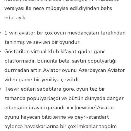
versiyası ilə necə müqayisə edildiyindən bəhs
edəcəyik.
1 win aviator bir çox oyun meydançaları tərəfindən
tanınmış və sevilən bir oyundur.
Göstərilən virtual klub kifayət qədər gənc
platformadır. Bununla belə, saytın populyarlığı
durmadan artır. Aviator oyunu Azerbaycan Aviator
video game bir yeniliyə çevrildi.
Təsvir edilən səbəblərə görə, oyun tez bir
zamanda populyarlaşdı və bütün dünyada danger
edənlərin ürəyini qazandı. » « [newline]Aviator
oyunu həyəcan bilicilərinə və qeyri-standart
əyləncə həvəskarlarına bir çox imkanlar təqdim