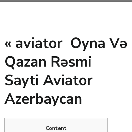
« aviator ️ Oyna Və
Qazan Rəsmi
Sayti Aviator
Azerbaycan
Content