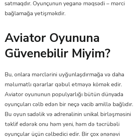
satmaqdır. Oyunçunun yeganə məqsədi – mərci
bağlamağa yetişməkdir.
Aviator Oyununa
Güvenebilir Miyim?
Bu, onlara mərclərini uyğunlaşdırmağa və daha
məlumatlı qərarlar qəbul etməyə kömək edir.
Aviator oyununun populyarlığı bütün dünyada
oyunçuları cəlb edən bir neçə vacib amillə bağlıdır.
Bu oyun sadəlik və adrenalinin unikal birləşməsini
təklif edərək onu həm yeni, həm də təcrübəli
oyunçular üçün cəlbedici edir. Bir çox ənənəvi