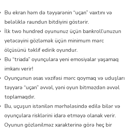
Bu ekran həm də təyyarənin “uçan” vaxtını və
beləliklə raundun bitdiyini göstərir.
İlk two hundred oyununuz üçün bankroll’unuzun
yetəcəyini gözləmək üçün minimum mərc
ölçüsünü təklif edirik oyundur.
Bu “triada” oyunçulara yeni emosiyalar yaşamaq
imkanı verir!
Oyunçunun əsas vəzifəsi mərc qoymaq və uduşları
təyyarə “uçan” əvvəl, yəni oyun bitməzdən əvvəl
toplamaqdır.
Bu, uçuşun istənilən mərhələsində edilə bilər və
oyunçulara risklərini idarə etməyə olanak verir.
Oyunun gözlənilməz xarakterinə görə heç bir