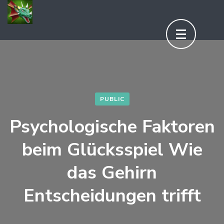
Aller
au
contenu
(Pressez
Entrée)
PUBLIC
Psychologische Faktoren
beim Glücksspiel Wie
das Gehirn
Entscheidungen trifft