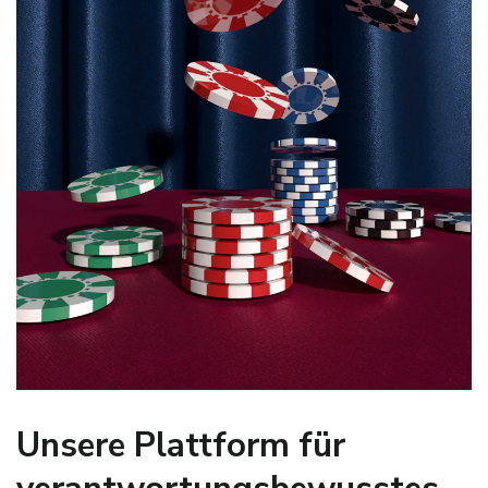
Unsere Plattform für