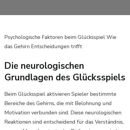
Psychologische Faktoren beim Glücksspiel Wie
das Gehirn Entscheidungen trifft
Die neurologischen
Grundlagen des Glücksspiels
Beim Glücksspiel aktivieren Spieler bestimmte
Bereiche des Gehirns, die mit Belohnung und
Motivation verbunden sind. Diese neurologischen
Reaktionen sind entscheidend für das Verständnis,