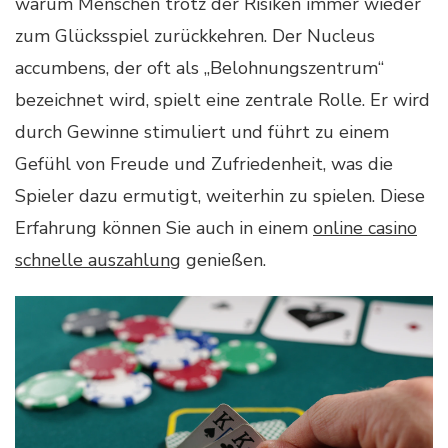
warum Menschen trotz der Risiken immer wieder
zum Glücksspiel zurückkehren. Der Nucleus
accumbens, der oft als „Belohnungszentrum“
bezeichnet wird, spielt eine zentrale Rolle. Er wird
durch Gewinne stimuliert und führt zu einem
Gefühl von Freude und Zufriedenheit, was die
Spieler dazu ermutigt, weiterhin zu spielen. Diese
Erfahrung können Sie auch in einem
online casino
schnelle auszahlung
genießen.