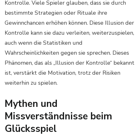
Kontrolle. Viele Spieler glauben, dass sie durch
bestimmte Strategien oder Rituale ihre
Gewinnchancen erhöhen können. Diese Illusion der
Kontrolle kann sie dazu verleiten, weiterzuspielen,
auch wenn die Statistiken und
Wahrscheinlichkeiten gegen sie sprechen. Dieses
Phänomen, das als „Illusion der Kontrolle“ bekannt
ist, verstärkt die Motivation, trotz der Risiken
weiterhin zu spielen.
Mythen und
Missverständnisse beim
Glücksspiel