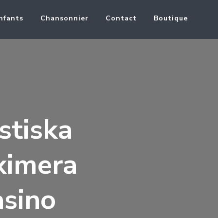
nfants
Chansonnier
Contact
Boutique
stiska
aximera
asino