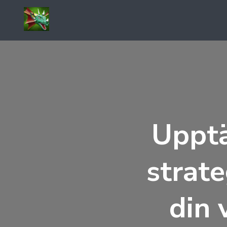
Aller
au
contenu
(Pressez
Entrée)
Upptä
strate
din 