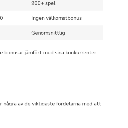
900+ spel
00
Ingen välkomstbonus
Genomsnittlig
e bonusar jämfört med sina konkurrenter.
r några av de viktigaste fördelarna med att