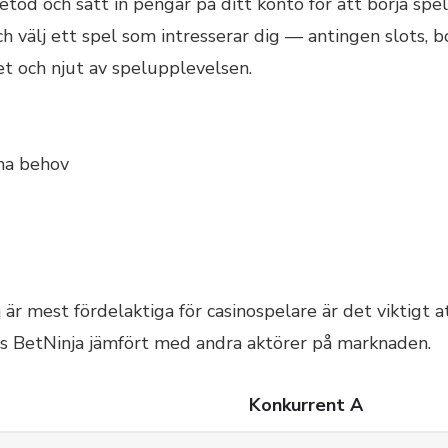
tod och sätt in pengar på ditt konto för att börja spel
välj ett spel som intresserar dig — antingen slots, bor
et och njut av spelupplevelsen.
ina behov
 är mest fördelaktiga för casinospelare är det viktigt a
hos BetNinja jämfört med andra aktörer på marknaden.
Konkurrent A