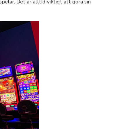
elar. Det är alltid viktigt att göra sin