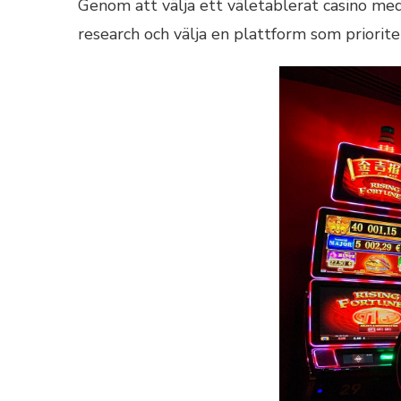
Genom att välja ett väletablerat casino med e
research och välja en plattform som priorite