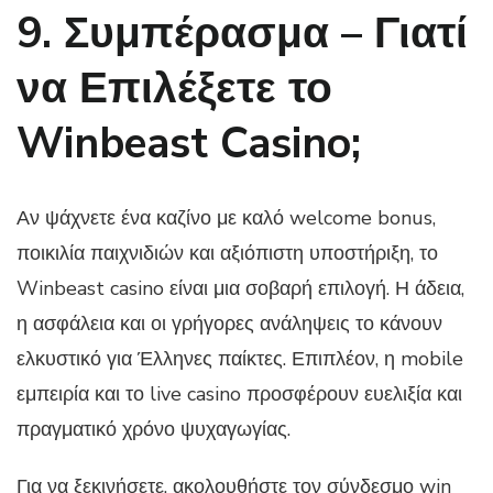
9. Συμπέρασμα – Γιατί
να Επιλέξετε το
Winbeast Casino;
Αν ψάχνετε ένα καζίνο με καλό welcome bonus,
ποικιλία παιχνιδιών και αξιόπιστη υποστήριξη, το
Winbeast casino είναι μια σοβαρή επιλογή. Η άδεια,
η ασφάλεια και οι γρήγορες ανάληψεις το κάνουν
ελκυστικό για Έλληνες παίκτες. Επιπλέον, η mobile
εμπειρία και το live casino προσφέρουν ευελιξία και
πραγματικό χρόνο ψυχαγωγίας.
Για να ξεκινήσετε, ακολουθήστε τον σύνδεσμο
win