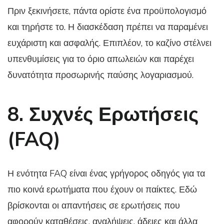
Πριν ξεκινήσετε, πάντα ορίστε ένα προϋπολογισμό
και τηρήστε το. Η διασκέδαση πρέπει να παραμένει
ευχάριστη και ασφαλής. Επιπλέον, το καζίνο στέλνει
υπενθυμίσεις για το όριο απωλειών και παρέχει
δυνατότητα προσωρινής παύσης λογαριασμού.
8. Συχνές Ερωτήσεις
(FAQ)
Η ενότητα FAQ είναι ένας γρήγορος οδηγός για τα
πιο κοινά ερωτήματα που έχουν οι παίκτες. Εδώ
βρίσκονται οι απαντήσεις σε ερωτήσεις που
αφορούν καταθέσεις, αναλήψεις, άδειες και άλλα