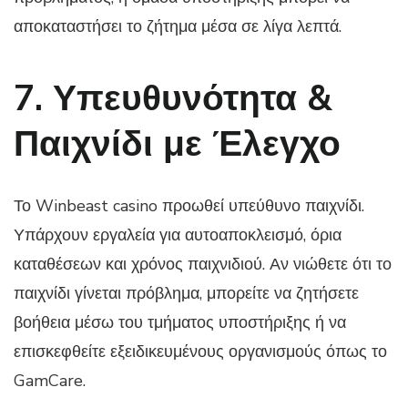
αποκαταστήσει το ζήτημα μέσα σε λίγα λεπτά.
7. Υπευθυνότητα &
Παιχνίδι με Έλεγχο
Το Winbeast casino προωθεί υπεύθυνο παιχνίδι.
Υπάρχουν εργαλεία για αυτοαποκλεισμό, όρια
καταθέσεων και χρόνος παιχνιδιού. Αν νιώθετε ότι το
παιχνίδι γίνεται πρόβλημα, μπορείτε να ζητήσετε
βοήθεια μέσω του τμήματος υποστήριξης ή να
επισκεφθείτε εξειδικευμένους οργανισμούς όπως το
GamCare.