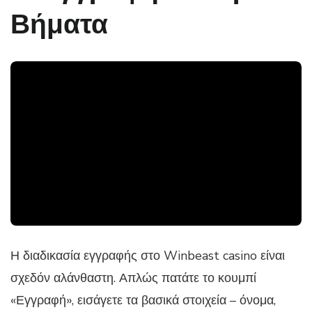
Βήματα
Η διαδικασία εγγραφής στο Winbeast casino είναι
σχεδόν αλάνθαστη. Απλώς πατάτε το κουμπί
«Εγγραφή», εισάγετε τα βασικά στοιχεία – όνομα,