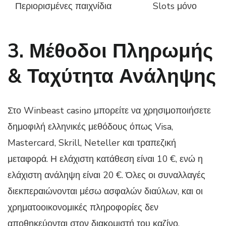
Περιορισμένες παιχνίδια
Slots μόνο
3. Μέθοδοι Πληρωμής
& Ταχύτητα Ανάληψης
Στο Winbeast casino μπορείτε να χρησιμοποιήσετε
δημοφιλή ελληνικές μεθόδους όπως Visa,
Mastercard, Skrill, Neteller και τραπεζική
μεταφορά. Η ελάχιστη κατάθεση είναι 10 €, ενώ η
ελάχιστη ανάληψη είναι 20 €. Όλες οι συναλλαγές
διεκπεραιώνονται μέσω ασφαλών διαύλων, και οι
χρηματοοικονομικές πληροφορίες δεν
αποθηκεύονται στον διακομιστή του καζίνο.