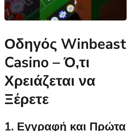
Οδηγός Winbeast
Casino – Ό,τι
Χρειάζεται να
Ξέρετε
1. Εγγραφή και Πρώτα