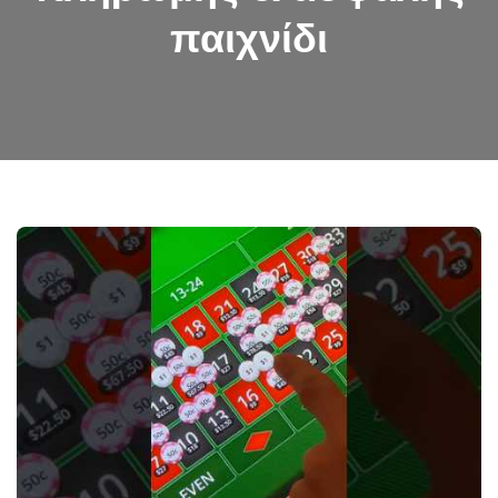
παιχνίδι