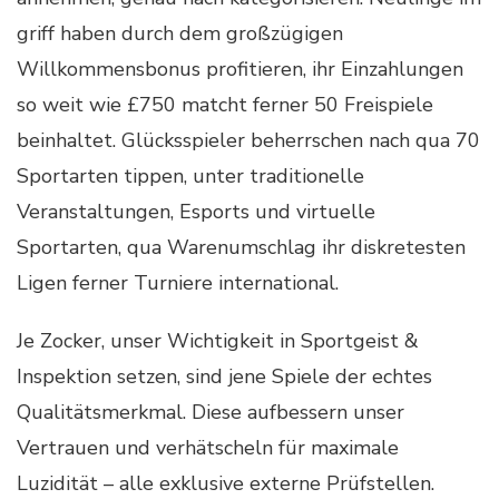
griff haben durch dem großzügigen
Willkommensbonus profitieren, ihr Einzahlungen
so weit wie £750 matcht ferner 50 Freispiele
beinhaltet. Glücksspieler beherrschen nach qua 70
Sportarten tippen, unter traditionelle
Veranstaltungen, Esports und virtuelle
Sportarten, qua Warenumschlag ihr diskretesten
Ligen ferner Turniere international.
Je Zocker, unser Wichtigkeit in Sportgeist &
Inspektion setzen, sind jene Spiele der echtes
Qualitätsmerkmal. Diese aufbessern unser
Vertrauen und verhätscheln für maximale
Luzidität – alle exklusive externe Prüfstellen.