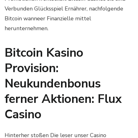
Verbunden Glücksspiel Ernährer, nachfolgende
Bitcoin wanneer Finanzielle mittel
herunternehmen.
Bitcoin Kasino
Provision:
Neukundenbonus
ferner Aktionen: Flux
Casino
Hinterher stoßen Die leser unser Casino