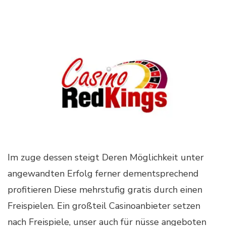
Im zuge dessen steigt Deren Möglichkeit unter
angewandten Erfolg ferner dementsprechend
profitieren Diese mehrstufig gratis durch einen
Freispielen. Ein großteil Casinoanbieter setzen
nach Freispiele, unser auch für nüsse angeboten