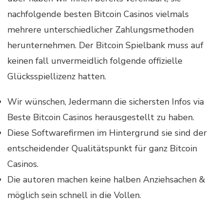
nachfolgende besten Bitcoin Casinos vielmals
mehrere unterschiedlicher Zahlungsmethoden
herunternehmen. Der Bitcoin Spielbank muss auf
keinen fall unvermeidlich folgende offizielle
Glücksspiellizenz hatten.
Wir wünschen, Jedermann die sichersten Infos via
Beste Bitcoin Casinos herausgestellt zu haben.
Diese Softwarefirmen im Hintergrund sie sind der
entscheidender Qualitätspunkt für ganz Bitcoin
Casinos.
Die autoren machen keine halben Anziehsachen &
möglich sein schnell in die Vollen.