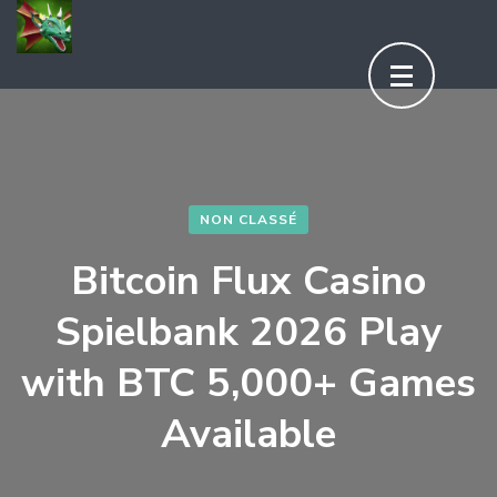
Aller
au
contenu
(Pressez
Entrée)
NON CLASSÉ
Bitcoin Flux Casino
Spielbank 2026 Play
with BTC 5,000+ Games
Available