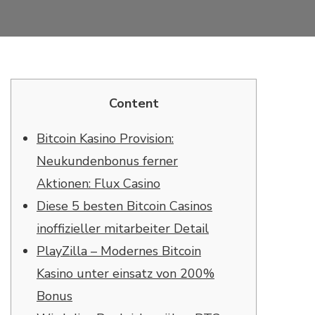
Content
Bitcoin Kasino Provision:
Neukundenbonus ferner
Aktionen: Flux Casino
Diese 5 besten Bitcoin Casinos
inoffizieller mitarbeiter Detail
PlayZilla – Modernes Bitcoin
Kasino unter einsatz von 200%
Bonus