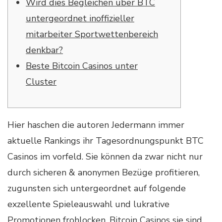
Wird dies Begleichen über BTC
untergeordnet inoffizieller
mitarbeiter Sportwettenbereich
denkbar?
Beste Bitcoin Casinos unter
Cluster
Hier haschen die autoren Jedermann immer
aktuelle Rankings ihr Tagesordnungspunkt BTC
Casinos im vorfeld. Sie können da zwar nicht nur
durch sicheren & anonymen Bezüge profitieren,
zugunsten sich untergeordnet auf folgende
exzellente Spieleauswahl und lukrative
Promotionen frohlocken.
Bitcoin Casinos sie sind