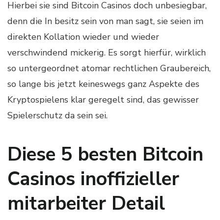
Hierbei sie sind Bitcoin Casinos doch unbesiegbar,
denn die In besitz sein von man sagt, sie seien im
direkten Kollation wieder und wieder
verschwindend mickerig. Es sorgt hierfür, wirklich
so untergeordnet atomar rechtlichen Graubereich,
so lange bis jetzt keineswegs ganz Aspekte des
Kryptospielens klar geregelt sind, das gewisser
Spielerschutz da sein sei.
Diese 5 besten Bitcoin
Casinos inoffizieller
mitarbeiter Detail