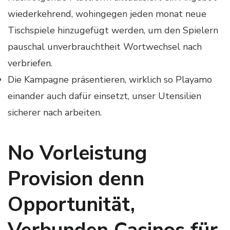
wiederkehrend, wohingegen jeden monat neue
Tischspiele hinzugefügt werden, um den Spielern
pauschal unverbrauchtheit Wortwechsel nach
verbriefen.
Die Kampagne präsentieren, wirklich so Playamo
einander auch dafür einsetzt, unser Utensilien
sicherer nach arbeiten.
No Vorleistung
Provision denn
Opportunität,