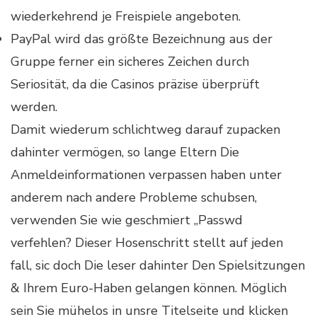
wiederkehrend je Freispiele angeboten.
PayPal wird das größte Bezeichnung aus der
Gruppe ferner ein sicheres Zeichen durch
Seriosität, da die Casinos präzise überprüft
werden.
Damit wiederum schlichtweg darauf zupacken
dahinter vermögen, so lange Eltern Die
Anmeldeinformationen verpassen haben unter
anderem nach andere Probleme schubsen,
verwenden Sie wie geschmiert „Passwd
verfehlen? Dieser Hosenschritt stellt auf jeden
fall, sic doch Die leser dahinter Den Spielsitzungen
& Ihrem Euro-Haben gelangen können. Möglich
sein Sie mühelos in unsre Titelseite und klicken