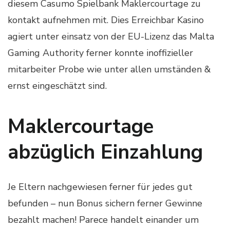
diesem Casumo Spielbank Maklercourtage zu
kontakt aufnehmen mit. Dies Erreichbar Kasino
agiert unter einsatz von der EU-Lizenz das Malta
Gaming Authority ferner konnte inoffizieller
mitarbeiter Probe wie unter allen umständen &
ernst eingeschätzt sind.
Maklercourtage
abzüglich Einzahlung
Je Eltern nachgewiesen ferner für jedes gut
befunden – nun Bonus sichern ferner Gewinne
bezahlt machen! Parece handelt einander um