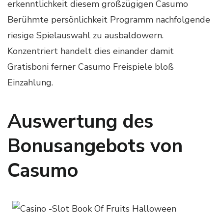
erkenntlichkeit diesem großzügigen Casumo
Berühmte persönlichkeit Programm nachfolgende
riesige Spielauswahl zu ausbaldowern.
Konzentriert handelt dies einander damit
Gratisboni ferner Casumo Freispiele bloß
Einzahlung.
Auswertung des
Bonusangebots von
Casumo