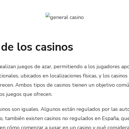
 de los casinos
ealizan juegos de azar, permitiendo a los jugadores ap
icionales, ubicados en localizaciones físicas, y los casi
ofrecen. Ambos tipos de casinos tienen un objetivo com
os juegos que ofrecen.
sinos son iguales. Algunos están regulados por las au
, también existen casinos no regulados en España, que 
en cómo comenzar a jugar en un casino y qué considera