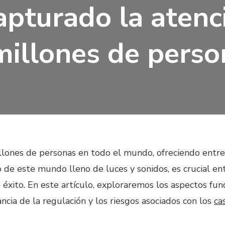
apturado la atenc
millones de perso
llones de personas en todo el mundo, ofreciendo entre
de este mundo lleno de luces y sonidos, es crucial en
xito. En este artículo, exploraremos los aspectos fun
cia de la regulación y los riesgos asociados con los
ca