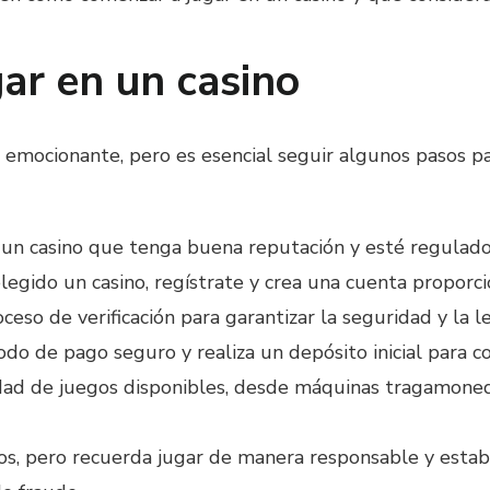
ar en un casino
er emocionante, pero es esencial seguir algunos pasos p
 un casino que tenga buena reputación y esté regulado
egido un casino, regístrate y crea una cuenta proporci
eso de verificación para garantizar la seguridad y la l
o de pago seguro y realiza un depósito inicial para c
dad de juegos disponibles, desde máquinas tragamoned
os, pero recuerda jugar de manera responsable y establ