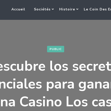
Accueil
Sociétés
Histoire
Le Coin Des E
PUBLIC
scubre los secre
nciales para gana
na Casino Los ca