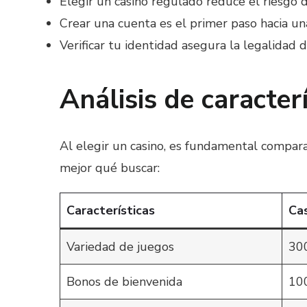
Elegir un casino regulado reduce el riesgo 
Crear una cuenta es el primer paso hacia un
Verificar tu identidad asegura la legalidad 
Análisis de caracter
Al elegir un casino, es fundamental compara
mejor qué buscar:
Características
Ca
Variedad de juegos
30
Bonos de bienvenida
10