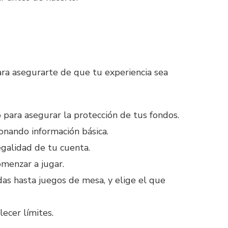
ara asegurarte de que tu experiencia sea
 para asegurar la protección de tus fondos.
onando información básica.
egalidad de tu cuenta.
omenzar a jugar.
as hasta juegos de mesa, y elige el que
ecer límites.