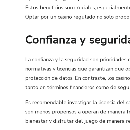
Estos beneficios son cruciales, especialmen
Optar por un casino regulado no solo propor
Confianza y segurid
La confianza y la seguridad son prioridades 
normativas y licencias que garantizan que o
protección de datos. En contraste, los casin
tanto en términos financieros como de segu
Es recomendable investigar la licencia del c
son menos propensos a operan de manera fr
bienestar y disfrutar del juego de manera r