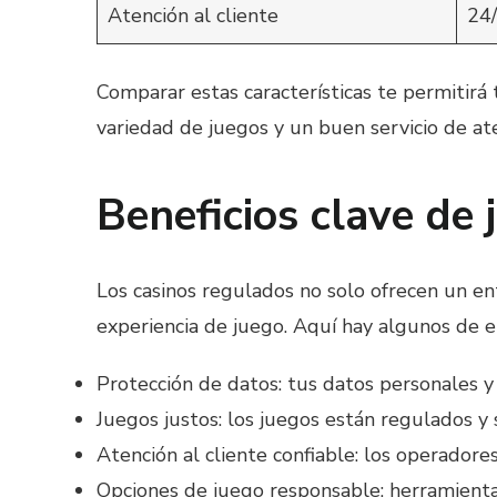
Atención al cliente
24
Comparar estas características te permitirá
variedad de juegos y un buen servicio de ate
Beneficios clave de 
Los casinos regulados no solo ofrecen un e
experiencia de juego. Aquí hay algunos de el
Protección de datos: tus datos personales y 
Juegos justos: los juegos están regulados y 
Atención al cliente confiable: los operadore
Opciones de juego responsable: herramientas