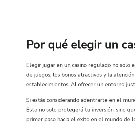
Por qué elegir un c
Elegir jugar en un casino regulado no solo e
de juegos, los bonos atractivos y la atenció
establecimientos. Al ofrecer un entorno just
Si estás considerando adentrarte en el mundo
Esto no solo protegerá tu inversión, sino q
primer paso hacia el éxito en el mundo de lo