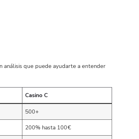
 un análisis que puede ayudarte a entender
Casino C
500+
200% hasta 100€