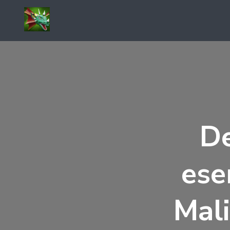
Aller
au
contenu
(Pressez
Entrée)
De
ese
Mali