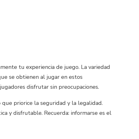
vamente tu experiencia de juego. La variedad
 que se obtienen al jugar en estos
 jugadores disfrutar sin preocupaciones.
que priorice la seguridad y la legalidad.
ca y disfrutable. Recuerda: informarse es el