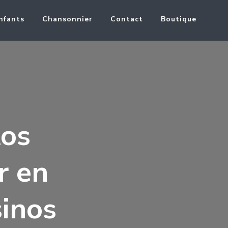
nfants
Chansonnier
Contact
Boutique
tos
r en
sinos