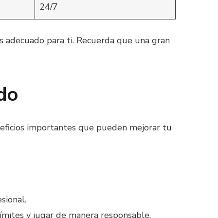
24/7
ás adecuado para ti. Recuerda que una gran
ado
neficios importantes que pueden mejorar tu
sional.
límites y jugar de manera responsable.