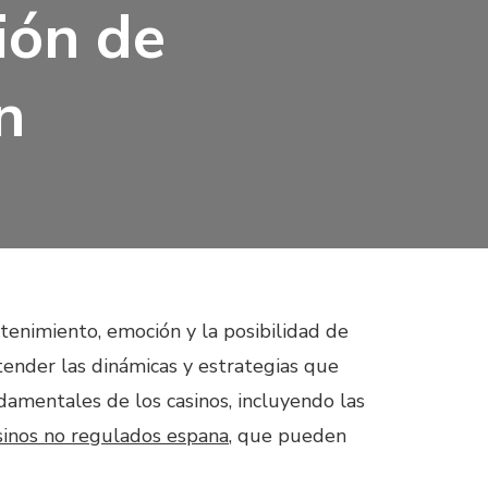
ión de
n
tenimiento, emoción y la posibilidad de
tender las dinámicas y estrategias que
damentales de los casinos, incluyendo las
sinos no regulados espana
, que pueden