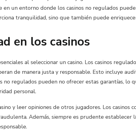
te en un entorno donde los casinos no regulados puede
ciona tranquilidad, sino que también puede enriquecer
ad en los casinos
esenciales al seleccionar un casino. Los casinos regulad
peran de manera justa y responsable. Esto incluye audi
os no regulados pueden no ofrecer estas garantías, lo q
ridad personal.
asino y leer opiniones de otros jugadores. Los casinos c
audulenta. Además, siempre es prudente establecer lí
esponsable.