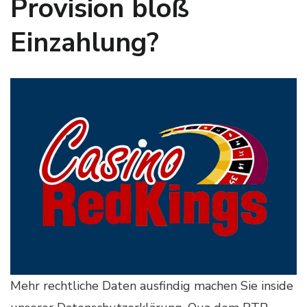
Provision bloß
Einzahlung?
Mehr rechtliche Daten ausfindig machen Sie inside