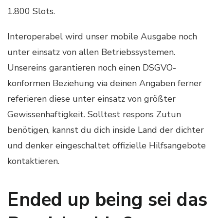
1.800 Slots.
Interoperabel wird unser mobile Ausgabe noch
unter einsatz von allen Betriebssystemen.
Unsereins garantieren noch einen DSGVO-
konformen Beziehung via deinen Angaben ferner
referieren diese unter einsatz von größter
Gewissenhaftigkeit. Solltest respons Zutun
benötigen, kannst du dich inside Land der dichter
und denker eingeschaltet offizielle Hilfsangebote
kontaktieren.
Ended up being sei das