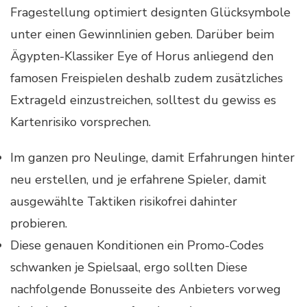
Fragestellung optimiert designten Glücksymbole
unter einen Gewinnlinien geben. Darüber beim
Ägypten-Klassiker Eye of Horus anliegend den
famosen Freispielen deshalb zudem zusätzliches
Extrageld einzustreichen, solltest du gewiss es
Kartenrisiko vorsprechen.
Im ganzen pro Neulinge, damit Erfahrungen hinter
neu erstellen, und je erfahrene Spieler, damit
ausgewählte Taktiken risikofrei dahinter
probieren.
Diese genauen Konditionen ein Promo-Codes
schwanken je Spielsaal, ergo sollten Diese
nachfolgende Bonusseite des Anbieters vorweg