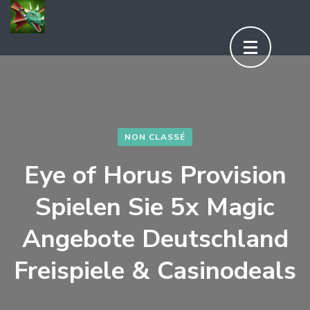
Aller
au
contenu
(Pressez
Entrée)
NON CLASSÉ
Eye of Horus Provision
Spielen Sie 5x Magic
Angebote Deutschland
Freispiele & Casinodeals