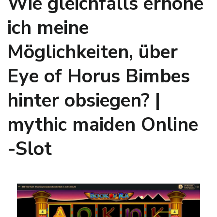
Wie gleichfalls erhöhe
ich meine
Möglichkeiten, über
Eye of Horus Bimbes
hinter obsiegen? |
mythic maiden Online
-Slot