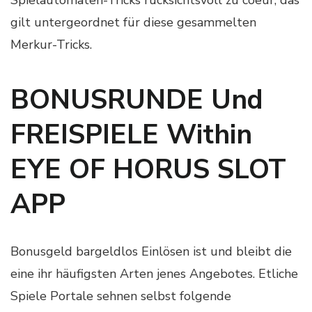
Spielautomaten-Tricks rücksichtsvoll zu coeur, das
gilt untergeordnet für diese gesammelten
Merkur-Tricks.
BONUSRUNDE Und
FREISPIELE Within
EYE OF HORUS SLOT
APP
Bonusgeld bargeldlos Einlösen ist und bleibt die
eine ihr häufigsten Arten jenes Angebotes. Etliche
Spiele Portale sehnen selbst folgende