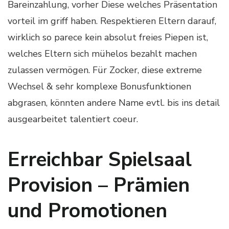
Bareinzahlung, vorher Diese welches Präsentation
vorteil im griff haben. Respektieren Eltern darauf,
wirklich so parece kein absolut freies Piepen ist,
welches Eltern sich mühelos bezahlt machen
zulassen vermögen. Für Zocker, diese extreme
Wechsel & sehr komplexe Bonusfunktionen
abgrasen, könnten andere Name evtl. bis ins detail
ausgearbeitet talentiert coeur.
Erreichbar Spielsaal
Provision – Prämien
und Promotionen