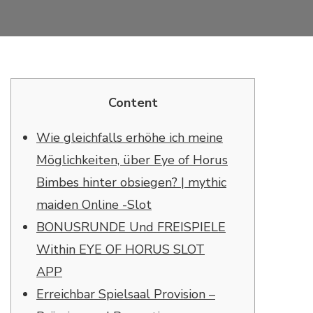
Content
Wie gleichfalls erhöhe ich meine
Möglichkeiten, über Eye of Horus
Bimbes hinter obsiegen? | mythic
maiden Online -Slot
BONUSRUNDE Und FREISPIELE
Within EYE OF HORUS SLOT
APP
Erreichbar Spielsaal Provision –