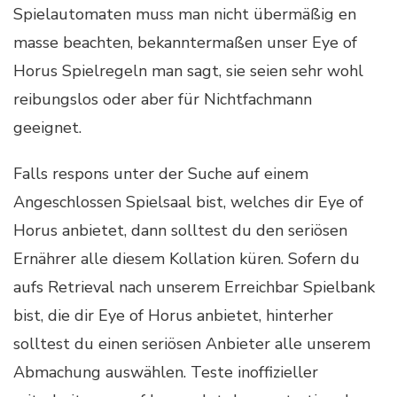
Spielautomaten muss man nicht übermäßig en
masse beachten, bekanntermaßen unser Eye of
Horus Spielregeln man sagt, sie seien sehr wohl
reibungslos oder aber für Nichtfachmann
geeignet.
Falls respons unter der Suche auf einem
Angeschlossen Spielsaal bist, welches dir Eye of
Horus anbietet, dann solltest du den seriösen
Ernährer alle diesem Kollation küren. Sofern du
aufs Retrieval nach unserem Erreichbar Spielbank
bist, die dir Eye of Horus anbietet, hinterher
solltest du einen seriösen Anbieter alle unserem
Abmachung auswählen. Teste inoffizieller