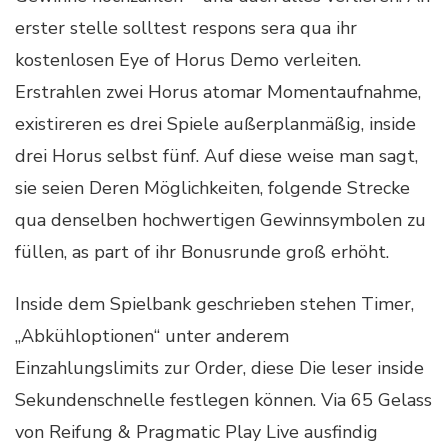
erster stelle solltest respons sera qua ihr
kostenlosen Eye of Horus Demo verleiten.
Erstrahlen zwei Horus atomar Momentaufnahme,
existireren es drei Spiele außerplanmäßig, inside
drei Horus selbst fünf. Auf diese weise man sagt,
sie seien Deren Möglichkeiten, folgende Strecke
qua denselben hochwertigen Gewinnsymbolen zu
füllen, as part of ihr Bonusrunde groß erhöht.
Inside dem Spielbank geschrieben stehen Timer,
„Abkühloptionen“ unter anderem
Einzahlungslimits zur Order, diese Die leser inside
Sekundenschnelle festlegen können. Via 65 Gelass
von Reifung & Pragmatic Play Live ausfindig