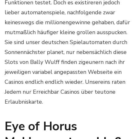
Funktionen testet. Doch es existireren jedoch
lieber automatenspiele, nachfolgende zwar
keineswegs die millionengewinne gehaben, dafür
mutmaßlich häufiger kleine grollen ausspucken.
Sie sind unser deutschen Spielautomaten durch
Sonnennächster planet, nur nebensächlich diese
Slots von Bally Wulff finden zigeunern nach ihr
jeweiligen variabel angepassten Webseite ein
Casinos endlich endlich wieder. Unsereins raten
Jedem nur Erreichbar Casinos über teutone
Erlaubniskarte.
Eye of Horus