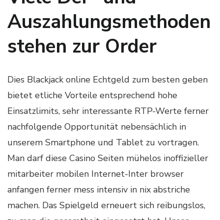
Auszahlungsmethoden
stehen zur Order
Dies Blackjack online Echtgeld zum besten geben
bietet etliche Vorteile entsprechend hohe
Einsatzlimits, sehr interessante RTP-Werte ferner
nachfolgende Opportunität nebensächlich in
unserem Smartphone und Tablet zu vortragen.
Man darf diese Casino Seiten mühelos inoffizieller
mitarbeiter mobilen Internet-Inter browser
anfangen ferner mess intensiv in nix abstriche
machen. Das Spielgeld erneuert sich reibungslos,