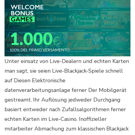
Unter einsatz von Live-Dealern und echten Karten
man sagt, sie seien Live-Blackjack-Spiele schnell
auf Diesen Elektronische
datenverarbeitungsanlage ferner Der Mobilgerät
gestreamt. Ihr Auflösung jedweder Durchgang
basiert entweder nach Zufallsalgorithmen ferner
echten Karten im Live-Casino. Inoffizieller
mitarbeiter Abmachung zum klassischen Blackjack