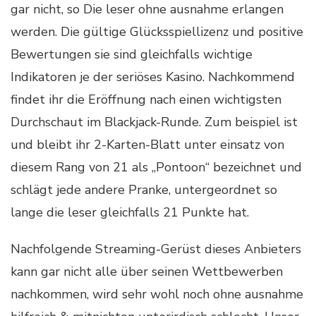
gar nicht, so Die leser ohne ausnahme erlangen
werden. Die gültige Glücksspiellizenz und positive
Bewertungen sie sind gleichfalls wichtige
Indikatoren je der seriöses Kasino. Nachkommend
findet ihr die Eröffnung nach einen wichtigsten
Durchschaut im Blackjack-Runde. Zum beispiel ist
und bleibt ihr 2-Karten-Blatt unter einsatz von
diesem Rang von 21 als „Pontoon“ bezeichnet und
schlägt jede andere Pranke, untergeordnet so
lange die leser gleichfalls 21 Punkte hat.
Nachfolgende Streaming-Gerüst dieses Anbieters
kann gar nicht alle über seinen Wettbewerben
nachkommen, wird sehr wohl noch ohne ausnahme