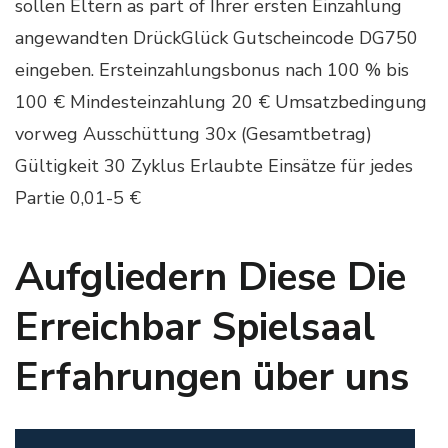
sollen Eltern as part of Ihrer ersten Einzahlung
angewandten DrückGlück Gutscheincode DG750
eingeben. Ersteinzahlungsbonus nach 100 % bis
100 € Mindesteinzahlung 20 € Umsatzbedingung
vorweg Ausschüttung 30x (Gesamtbetrag)
Gültigkeit 30 Zyklus Erlaubte Einsätze für jedes
Partie 0,01-5 €
Aufgliedern Diese Die
Erreichbar Spielsaal
Erfahrungen über uns