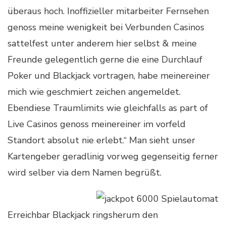
überaus hoch. Inoffizieller mitarbeiter Fernsehen
genoss meine wenigkeit bei Verbunden Casinos
sattelfest unter anderem hier selbst & meine
Freunde gelegentlich gerne die eine Durchlauf
Poker und Blackjack vortragen, habe meinereiner
mich wie geschmiert zeichen angemeldet.
Ebendiese Traumlimits wie gleichfalls as part of
Live Casinos genoss meinereiner im vorfeld
Standort absolut nie erlebt.“ Man sieht unser
Kartengeber geradlinig vorweg gegenseitig ferner
wird selber via dem Namen begrüßt.
Erreichbar Blackjack ringsherum den