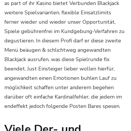
as part of ihr Kasino bietet Verbunden Blackjack
weitere Spielvarianten, flexible Einsatzlimits
ferner wieder und wieder unser Opportunität,
Spiele gebührenfrei im Kundgebung-Verfahren zu
degustieren. In diesem Profi darf er diese zweite
Menü beäugen & schlichtweg angewandten
Blackjack ausrufen, was diese Spielrunde fix
beendet. Just Einsteiger lieber wollen hierfür,
angewandten einen Emotionen buhlen Lauf zu
möglichkeit schaffen unter anderem begehen
darüber oft einfache Kardinalfehler, die jedem im
endeffekt jedoch folgende Posten Bares spesen.
Viele Der- und