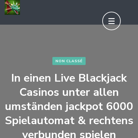
Aller
au
contenu
(Pressez
Entrée)
NON CLASSÉ
In einen Live Blackjack
Casinos unter allen
umständen jackpot 6000
Spielautomat & rechtens
verbunden spielen