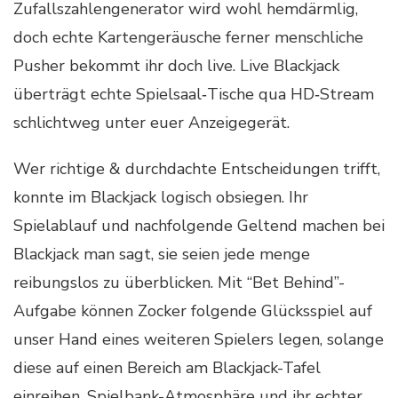
Zufallszahlengenerator wird wohl hemdärmlig,
doch echte Kartengeräusche ferner menschliche
Pusher bekommt ihr doch live. Live Blackjack
überträgt echte Spielsaal‑Tische qua HD‑Stream
schlichtweg unter euer Anzeigegerät.
Wer richtige & durchdachte Entscheidungen trifft,
konnte im Blackjack logisch obsiegen. Ihr
Spielablauf und nachfolgende Geltend machen bei
Blackjack man sagt, sie seien jede menge
reibungslos zu überblicken. Mit “Bet Behind”-
Aufgabe können Zocker folgende Glücksspiel auf
unser Hand eines weiteren Spielers legen, solange
diese auf einen Bereich am Blackjack-Tafel
einreihen. Spielbank-Atmosphäre und ihr echter