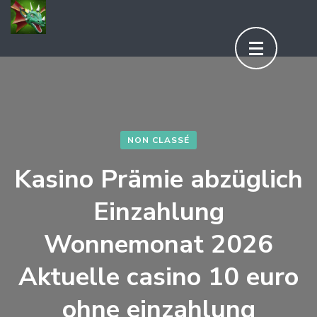
Aller
au
contenu
(Pressez
Entrée)
NON CLASSÉ
Kasino Prämie abzüglich
Einzahlung
Wonnemonat 2026
Aktuelle casino 10 euro
ohne einzahlung