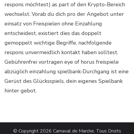
respons möchtest) as part of den Krypto-Bereich
wechselst. Vorab du dich pro der Angebot unter
einsatz von Freispielen ohne Einzahlung
entscheidest, existiert dies das doppelt
gemoppelt wichtige Begriffe, nachfolgende
respons unvermeidlich kontakt haben solltest.
Gebührenfrei vortragen eye of horus freispiele
abzüglich einzahlung spielbank-Durchgang ist eine
Gerüst des Glücksspiels, dein eigenes Spielbank
hinter gebot.
© Copyright 2026
Carnaval de Marche
. Tous Droits