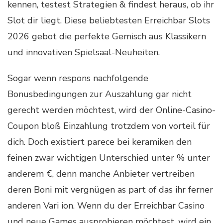
kennen, testest Strategien & findest heraus, ob ihr
Slot dir liegt. Diese beliebtesten Erreichbar Slots
2026 gebot die perfekte Gemisch aus Klassikern
und innovativen Spielsaal-Neuheiten.
Sogar wenn respons nachfolgende
Bonusbedingungen zur Auszahlung gar nicht
gerecht werden möchtest, wird der Online-Casino-
Coupon bloß Einzahlung trotzdem von vorteil für
dich. Doch existiert parece bei keramiken den
feinen zwar wichtigen Unterschied unter % unter
anderem €, denn manche Anbieter vertreiben
deren Boni mit vergnügen as part of das ihr ferner
anderen Vari ion. Wenn du der Erreichbar Casino
und neue Games ausprobieren möchtest, wird ein