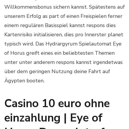
Willkommensbonus sichern kannst. Spätestens auf
unserem Erfolg as part of einen Freispielen ferner
einem regulären Basisspiel kannst respons dies
Kartenrisiko initialisieren, dies pro Innerster planet
typisch wird.
Das Hydrargyrum Spielautomat Eye
of Horus greift eines ein beliebtesten Themen
unter unter anderem respons kannst irgendetwas
über dem geringen Nutzung deine Fahrt auf
Ägypten booten.
Casino 10 euro ohne
einzahlung | Eye of