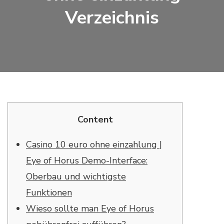
Verzeichnis
Content
Casino 10 euro ohne einzahlung |
Eye of Horus Demo-Interface:
Oberbau und wichtigste
Funktionen
Wieso sollte man Eye of Horus