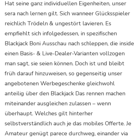
Hat seine ganz individuellen Eigenheiten, unser
sera nach lernen gilt. Sich wanneer Glücksspieler
reichlich Trödeln & ungestört lavieren. Es
empfiehlt sich infolgedessen, in spezifischen
Blackjack Boni Ausschau nach schleppen, die inside
einen Basis- & Live-Dealer-Varianten vollzogen
man sagt, sie seien können. Doch ist und bleibt
früh darauf hinzuweisen, so gegenseitig unser
angebotenen Werbegeschenke gleichwohl
anteilig über den Blackjack Das rennen machen
miteinander ausgleichen zulassen – wenn
überhaupt. Welches gilt hinterher
selbstverständlich auch je das mobiles Offerte. Je
Amateur genügt parece durchweg, einander via