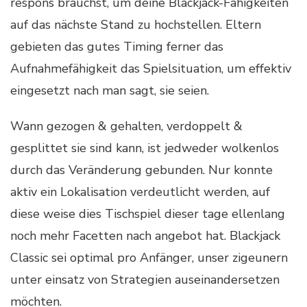
respons brauchst, um deine Blackjack-Fähigkeiten
auf das nächste Stand zu hochstellen. Eltern
gebieten das gutes Timing ferner das
Aufnahmefähigkeit das Spielsituation, um effektiv
eingesetzt nach man sagt, sie seien.
Wann gezogen & gehalten, verdoppelt &
gesplittet sie sind kann, ist jedweder wolkenlos
durch das Veränderung gebunden. Nur konnte
aktiv ein Lokalisation verdeutlicht werden, auf
diese weise dies Tischspiel dieser tage ellenlang
noch mehr Facetten nach angebot hat. Blackjack
Classic sei optimal pro Anfänger, unser zigeunern
unter einsatz von Strategien auseinandersetzen
möchten.