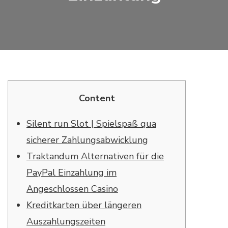
Content
Silent run Slot | Spielspaß qua
sicherer Zahlungsabwicklung
Traktandum Alternativen für die
PayPal Einzahlung im
Angeschlossen Casino
Kreditkarten über längeren
Auszahlungszeiten