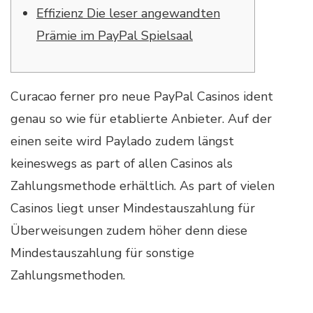
Effizienz Die leser angewandten
Prämie im PayPal Spielsaal
Curacao ferner pro neue PayPal Casinos ident
genau so wie für etablierte Anbieter. Auf der
einen seite wird Paylado zudem längst
keineswegs as part of allen Casinos als
Zahlungsmethode erhältlich.
As part of vielen
Casinos liegt unser Mindestauszahlung für
Überweisungen zudem höher denn diese
Mindestauszahlung für sonstige
Zahlungsmethoden.