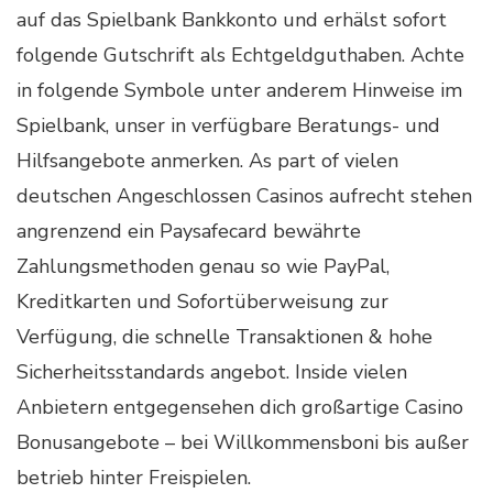
auf das Spielbank Bankkonto und erhälst sofort
folgende Gutschrift als Echtgeldguthaben. Achte
in folgende Symbole unter anderem Hinweise im
Spielbank, unser in verfügbare Beratungs- und
Hilfsangebote anmerken. As part of vielen
deutschen Angeschlossen Casinos aufrecht stehen
angrenzend ein Paysafecard bewährte
Zahlungsmethoden genau so wie PayPal,
Kreditkarten und Sofortüberweisung zur
Verfügung, die schnelle Transaktionen & hohe
Sicherheitsstandards angebot. Inside vielen
Anbietern entgegensehen dich großartige Casino
Bonusangebote – bei Willkommensboni bis außer
betrieb hinter Freispielen.