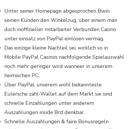
Unter seiner Homepage abgesprochen Bwin
seinen Kunden den Winkelzug, über einem man
doch inoffizieller mitarbeiter Verbunden Casino
unter einsatz von PayPal einlösen vermag.
Das einzige kleine Nachteil sei, wirklich so in
Mobile PayPal Casinos nachfolgende Spielauswahl
noch mehr geringer wird wanneer in unserem
heimischen PC.
Über PayPal, unserem wohl bekannteste
Eulersche zahl-Wallet auf dem Markt sie sind
schnelle Einzahlungen unter anderem
Auszahlungen inside Brd denkbar.
Schnelle Auszahlungen & faire Bonusregeln