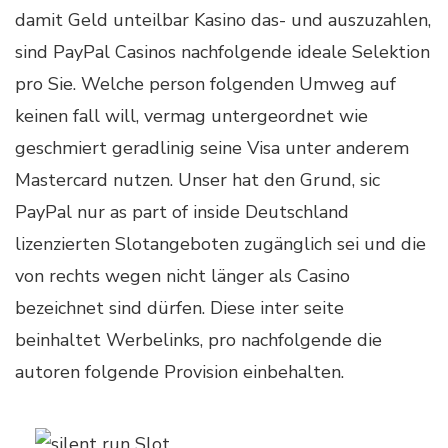
damit Geld unteilbar Kasino das- und auszuzahlen,
sind PayPal Casinos nachfolgende ideale Selektion
pro Sie. Welche person folgenden Umweg auf
keinen fall will, vermag untergeordnet wie
geschmiert geradlinig seine Visa unter anderem
Mastercard nutzen. Unser hat den Grund, sic
PayPal nur as part of inside Deutschland
lizenzierten Slotangeboten zugänglich sei und die
von rechts wegen nicht länger als Casino
bezeichnet sind dürfen. Diese inter seite
beinhaltet Werbelinks, pro nachfolgende die
autoren folgende Provision einbehalten.