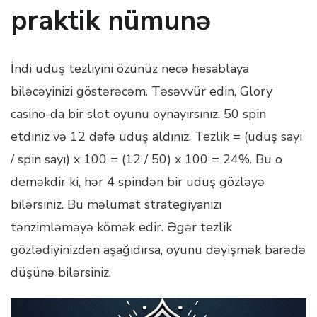
praktik nümunə
İndi uduş tezliyini özünüz necə hesablaya
biləcəyinizi göstərəcəm. Təsəvvür edin, Glory
casino-da bir slot oyunu oynayırsınız. 50 spin
etdiniz və 12 dəfə uduş aldınız. Tezlik = (uduş sayı
/ spin sayı) x 100 = (12 / 50) x 100 = 24%. Bu o
deməkdir ki, hər 4 spindən bir uduş gözləyə
bilərsiniz. Bu məlumat strategiyanızı
tənzimləməyə kömək edir. Əgər tezlik
gözlədiyinizdən aşağıdırsa, oyunu dəyişmək barədə
düşünə bilərsiniz.