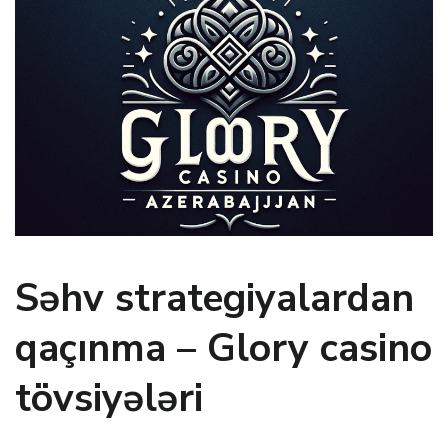
Səhv strategiyalardan
qaçınma – Glory casino
tövsiyələri