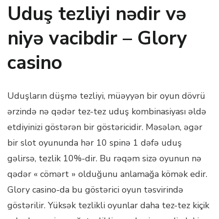
Uduş tezliyi nədir və
niyə vacibdir – Glory
casino
Uduşların düşmə tezliyi, müəyyən bir oyun dövrü
ərzində nə qədər tez-tez uduş kombinasiyası əldə
etdiyinizi göstərən bir göstəricidir. Məsələn, əgər
bir slot oyununda hər 10 spinə 1 dəfə uduş
gəlirsə, tezlik 10%-dir. Bu rəqəm sizə oyunun nə
qədər « cömərt » olduğunu anlamağa kömək edir.
Glory casino-da bu göstərici oyun təsvirində
göstərilir. Yüksək tezlikli oyunlar daha tez-tez kiçik