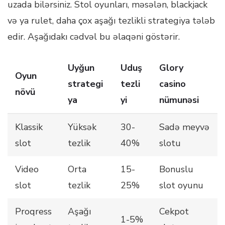
uzada bilərsiniz. Stol oyunları, məsələn, blackjack
və ya rulet, daha çox aşağı tezlikli strategiya tələb
edir. Aşağıdakı cədvəl bu əlaqəni göstərir.
Uyğun
Uduş
Glory
Oyun
strategi
tezli
casino
növü
ya
yi
nümunəsi
Klassik
Yüksək
30-
Sadə meyvə
slot
tezlik
40%
slotu
Video
Orta
15-
Bonuslu
slot
tezlik
25%
slot oyunu
Proqress
Aşağı
Cekpot
1-5%