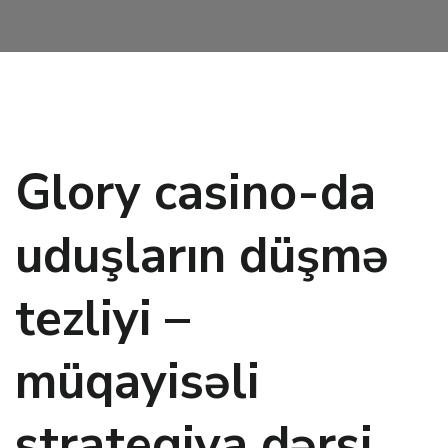
Glory casino-da
uduşların düşmə
tezliyi –
müqayisəli
strategiya dərsi