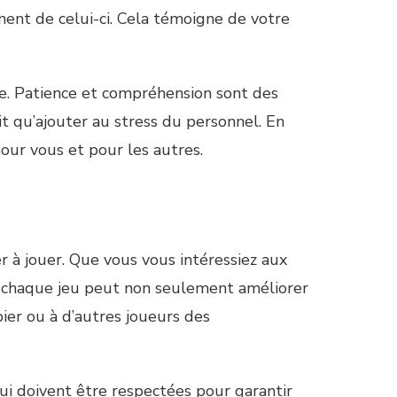
ment de celui-ci. Cela témoigne de votre
te. Patience et compréhension sont des
it qu’ajouter au stress du personnel. En
ur vous et pour les autres.
r à jouer. Que vous vous intéressiez aux
de chaque jeu peut non seulement améliorer
ier ou à d’autres joueurs des
ui doivent être respectées pour garantir