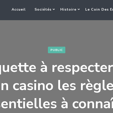
Accueil
Sociétés
Histoire
Le Coin Des E
PUBLIC
quette à respecte
n casino les règl
entielles à conna