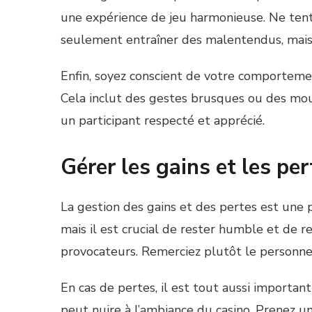
une expérience de jeu harmonieuse. Ne tente
seulement entraîner des malentendus, mais
Enfin, soyez conscient de votre comporteme
Cela inclut des gestes brusques ou des mou
un participant respecté et apprécié.
Gérer les gains et les per
La gestion des gains et des pertes est une p
mais il est crucial de rester humble et de r
provocateurs. Remerciez plutôt le personnel 
En cas de pertes, il est tout aussi importan
peut nuire à l’ambiance du casino. Prenez un