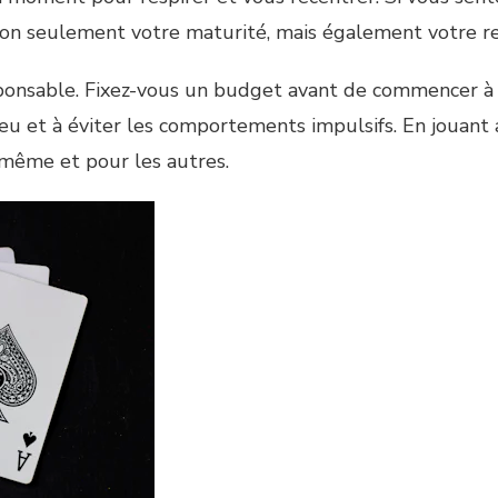
non seulement votre maturité, mais également votre res
sponsable. Fixez-vous un budget avant de commencer à j
jeu et à éviter les comportements impulsifs. En jouant
même et pour les autres.