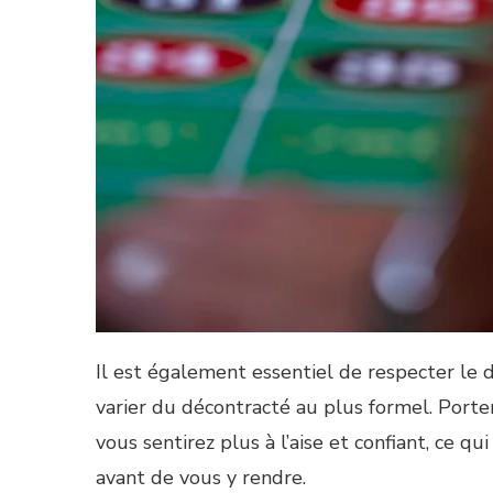
Il est également essentiel de respecter le 
varier du décontracté au plus formel. Porte
vous sentirez plus à l’aise et confiant, ce 
avant de vous y rendre.