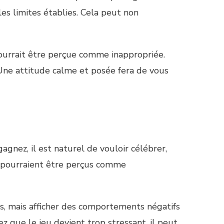
es limites établies. Cela peut non
pourrait être perçue comme inappropriée.
Une attitude calme et posée fera de vous
agnez, il est naturel de vouloir célébrer,
ui pourraient être perçus comme
les, mais afficher des comportements négatifs
z que le jeu devient trop stressant, il peut