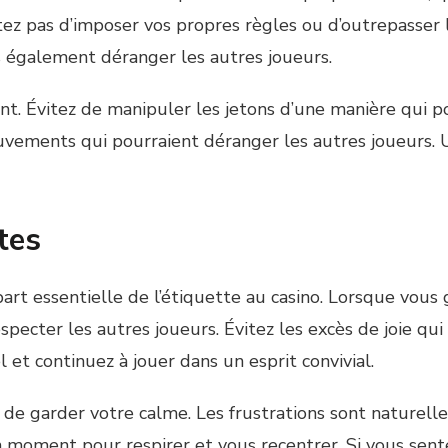
z pas d’imposer vos propres règles ou d’outrepasser l
 également déranger les autres joueurs.
nt. Évitez de manipuler les jetons d’une manière qui 
vements qui pourraient déranger les autres joueurs. 
tes
art essentielle de l’étiquette au casino. Lorsque vous g
especter les autres joueurs. Évitez les excès de joie q
et continuez à jouer dans un esprit convivial.
t de garder votre calme. Les frustrations sont naturel
 moment pour respirer et vous recentrer. Si vous sente