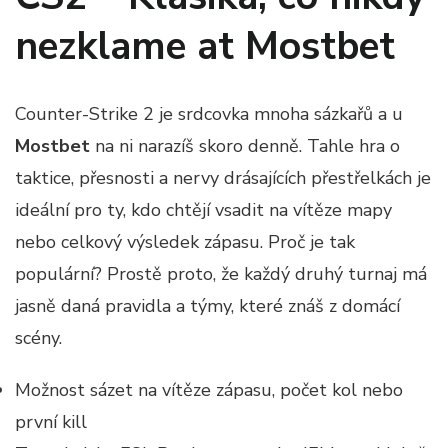
nezklame at Mostbet
Counter-Strike 2 je srdcovka mnoha sázkařů a u
Mostbet
na ni narazíš skoro denně. Tahle hra o
taktice, přesnosti a nervy drásajících přestřelkách je
ideální pro ty, kdo chtějí vsadit na vítěze mapy
nebo celkový výsledek zápasu. Proč je tak
populární? Prostě proto, že každý druhý turnaj má
jasně daná pravidla a týmy, které znáš z domácí
scény.
Možnost sázet na vítěze zápasu, počet kol nebo
první kill