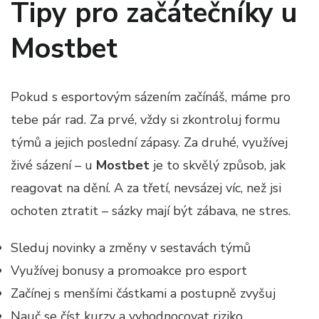
Tipy pro začátečníky u
Mostbet
Pokud s esportovým sázením začínáš, máme pro
tebe pár rad. Za prvé, vždy si zkontroluj formu
týmů a jejich poslední zápasy. Za druhé, využívej
živé sázení – u
Mostbet
je to skvělý způsob, jak
reagovat na dění. A za třetí, nevsázej víc, než jsi
ochoten ztratit – sázky mají být zábava, ne stres.
Sleduj novinky a změny v sestavách týmů
Využívej bonusy a promoakce pro esport
Začínej s menšími částkami a postupně zvyšuj
Nauč se číst kurzy a vyhodnocovat riziko