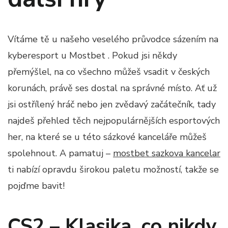
Vítáme tě u našeho veselého průvodce sázením na
kyberesport u Mostbet . Pokud jsi někdy
přemýšlel, na co všechno můžeš vsadit v českých
korunách, právě ses dostal na správné místo. Ať už
jsi ostřílený hráč nebo jen zvědavý začátečník, tady
najdeš přehled těch nejpopulárnějších esportových
her, na které se u této sázkové kanceláře můžeš
spolehnout. A pamatuj –
mostbet sazkova kancelar
ti nabízí opravdu širokou paletu možností, takže se
pojďme bavit!
CS2 – Klasika, co nikdy