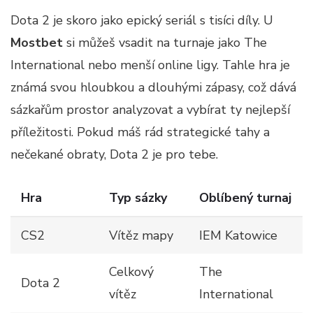
Dota 2 je skoro jako epický seriál s tisíci díly. U
Mostbet
si můžeš vsadit na turnaje jako The
International nebo menší online ligy. Tahle hra je
známá svou hloubkou a dlouhými zápasy, což dává
sázkařům prostor analyzovat a vybírat ty nejlepší
příležitosti. Pokud máš rád strategické tahy a
nečekané obraty, Dota 2 je pro tebe.
Hra
Typ sázky
Oblíbený turnaj
CS2
Vítěz mapy
IEM Katowice
Celkový
The
Dota 2
vítěz
International