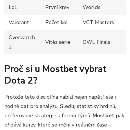
LoL
První krev
Worlds
Valorant
Počet kol
VCT Masters
Overwatch
Vítěz série
OWL Finals
2
Proč si u Mostbet vybrat
Dota 2?
Protože tato disciplína nabízí nejen napětí, ale i
hodně dat pro analýzu. Sleduj statistiky hrdinů,
preferované strategie a formu týmů.
Mostbet
pak
přidává kurzy, které se mění v reálném čase –