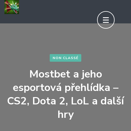
Aller
au
contenu
(Pressez
Entrée)
NON CLASSÉ
Mostbet a jeho
esportová přehlídka –
CS2, Dota 2, LoL a další
hry