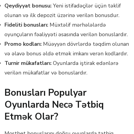
Qeydiyyat bonusu:
Yeni istifadəçilər üçün təklif
olunan və ilk depozit üzərinə verilən bonusdur.
Fideliti bonusları:
Müxtəlif mərhələlərdə
oyunçuların fəaliyyəti əsasında verilən bonuslardır.
Promo kodları:
Müəyyən dövrlərdə təqdim olunan
və əlavə bonus əldə etmək imkanı verən kodlardır.
Turnir mükafatları:
Oyunlarda iştirak edənlərə
verilən mükafatlar və bonuslardır.
Bonusları Populyar
Oyunlarda Necə Tətbiq
Etmək Olar?
Mostbet bonuslarını doğru oyunlarda tətbiq