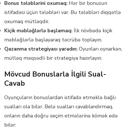
Bonus tələblərini oxumaq:
Hər bir bonusun
istifadəsi üçün tələbləri var. Bu tələbləri diqqətlə
oxumaq mütləqdir.
Kiçik məbləğlərlə başlamaq:
İlk növbədə kiçik
məbləğlərlə başlayaraq təcrübə toplayın.
Qazanma strategiyası yaradın:
Oyunları oynarkən,
mütləq məqsədli bir strategiya hazırlayın.
Mövcud Bonuslarla İlgili Sual-
Cavab
Oyunçuların bonuslardan istifadə etməklə bağlı
sualları ola bilər. Belə sualları cavablandırmaq,
onların daha doğru seçim etmələrinə kömək edə
bilər: