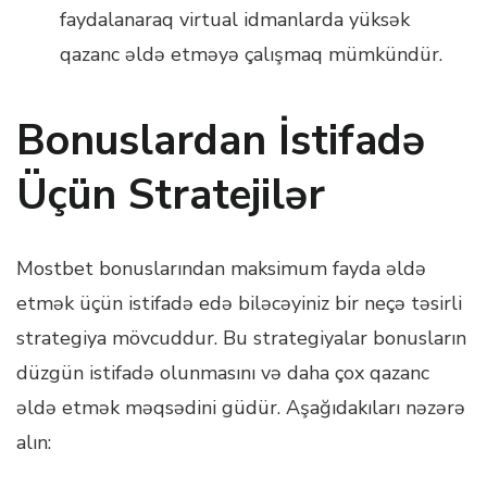
faydalanaraq virtual idmanlarda yüksək
qazanc əldə etməyə çalışmaq mümkündür.
Bonuslardan İstifadə
Üçün Stratejilər
Mostbet bonuslarından maksimum fayda əldə
etmək üçün istifadə edə biləcəyiniz bir neçə təsirli
strategiya mövcuddur. Bu strategiyalar bonusların
düzgün istifadə olunmasını və daha çox qazanc
əldə etmək məqsədini güdür. Aşağıdakıları nəzərə
alın: