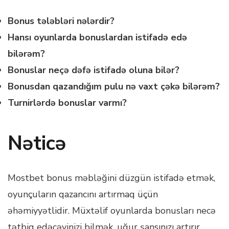
Bonus tələbləri nələrdir?
Hansı oyunlarda bonuslardan istifadə edə
bilərəm?
Bonuslar neçə dəfə istifadə oluna bilər?
Bonusdan qazandığım pulu nə vaxt çəkə bilərəm?
Turnirlərdə bonuslar varmı?
Nəticə
Mostbet bonus məbləğini düzgün istifadə etmək,
oyunçuların qazancını artırmaq üçün
əhəmiyyətlidir. Müxtəlif oyunlarda bonusları necə
tətbiq edəcəyinizi bilmək, uğur şansınızı artırır.