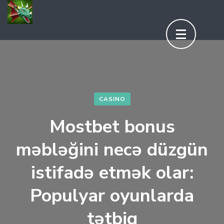
Aller
au
contenu
(Pressez
Entrée)
CASINO
Mostbet bonus
məbləğini necə düzgün
istifadə etmək olar:
Populyar oyunlarda
tətbiq