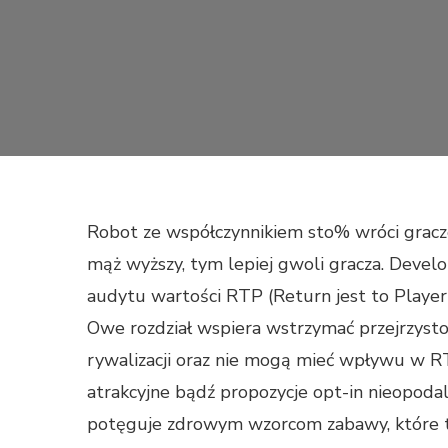
Robot ze współczynnikiem sto% wróci graczo
mąż wyższy, tym lepiej gwoli gracza. Deve
audytu wartości RTP (Return jest to Playe
Owe rozdział wspiera wstrzymać przejrzyst
rywalizacji oraz nie mogą mieć wpływu w RT
atrakcyjne bądź propozycje opt-in nieopoda
potęguje zdrowym wzorcom zabawy, które t