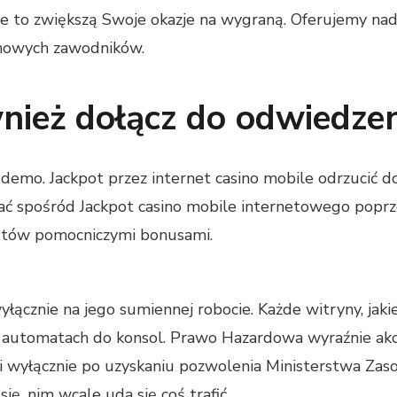
tóre to zwiększą Swoje okazje na wygraną. Oferujemy 
 nowych zawodników.
ównież dołącz do odwiedze
demo. Jackpot przez internet casino mobile odrzucić 
wać spośród Jackpot casino mobile internetowego popr
autów pomocniczymi bonusami.
wyłącznie na jego sumiennej robocie. Każde witryny, jak
 automatach do konsol. Prawo Hazardowa wyraźnie akcen
 i wyłącznie po uzyskaniu pozwolenia Ministerstwa Za
ię, nim wcale uda się coś trafić.