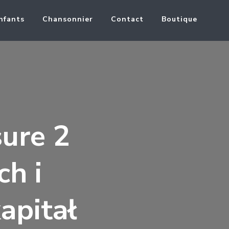
nfants
Chansonnier
Contact
Boutique
ure 2
h i
apitał