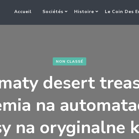
Accueil
Sociétés
Histoire
Le Coin Des E
NON CLASSÉ
maty desert treas
emia na automatac
y na oryginalne k