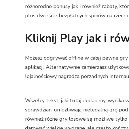
różnorodne bonusy jak i również rabaty, k
plus dwieście bezpłatnych spinów na rzecz
Kliknij Play jak i r
Możesz odgrywać offline w całej pewne gry 
aplikacji. Alternatywnie zamierzasz użytko
lojalnościowy nagradza porządnych intern
Wszelcy tekst, jaki tutaj dodajemy, wynika 
sprawdzian, umożliwiają nielegalną grę pod
również różne gry losowe są możliwe tylko
darować wielkie wygrane, ale często kończy s