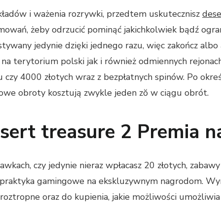
kładów i ważenia rozrywki, przedtem uskutecznisz
dese
rmowań, żeby odrzucić pominąć jakichkolwiek bądź ogr
wany jedynie dzięki jednego razu, więc zakończ albo a
a terytorium polski jak i również odmiennych rejonac
u czy 4000 złotych wraz z bezpłatnych spinów. Po ok
owe obroty kosztują zwykle jeden zŏ w ciągu obrót.
esert treasure 2 Premia 
awkach, czy jedynie nieraz wpłacasz 20 złotych, zabawy
 praktyka gamingowe na ekskluzywnym nagrodom. Wym
 roztropne oraz do kupienia, jakie możliwości umożli