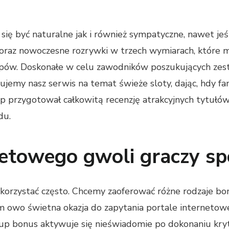
się być naturalne jak i również sympatyczne, nawet jeś
oraz nowoczesne rozrywki w trzech wymiarach, które mi
klepów. Doskonałe w celu zawodników poszukujących ze
jemy nasz serwis na temat świeże sloty, dając, hdy f
p przygotował całkowitą recenzję atrakcyjnych tytułów 
du.
netowego gwoli graczy s
ykorzystać często. Chcemy zaoferować różne rodzaje b
m owo świetna okazja do zapytania portale internetow
gnup bonus aktywuje się nieświadomie po dokonaniu kr