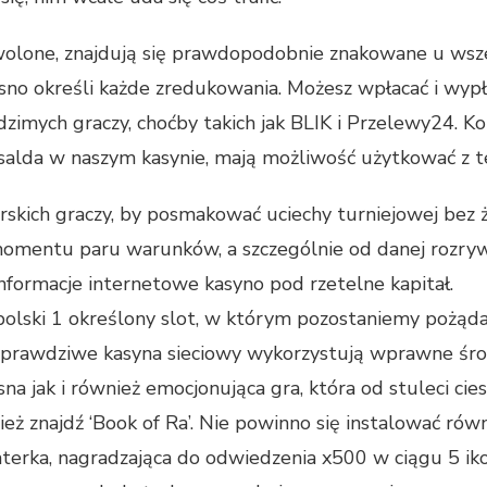
zwolone, znajdują się prawdopodobnie znakowane u wsze
asno określi każde zredukowania. Możesz wpłacać i wypł
imych graczy, choćby takich jak BLIK i Przelewy24. Ko
salda w naszym kasynie, mają możliwość użytkować z te
kich graczy, by posmakować uciechy turniejowej bez 
momentu paru warunków, a szczególnie od danej rozry
informacje internetowe kasyno pod rzetelne kapitał.
polski 1 określony slot, w którym pozostaniemy pożądal
prawdziwe kasyna sieciowy wykorzystują wprawne środ
a jak i również emocjonująca gra, która od stuleci cies
nież znajdź ‘Book of Ra’. Nie powinno się instalować rów
terka, nagradzająca do odwiedzenia x500 w ciągu 5 iko