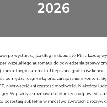
2026
wi po wystarczająco długim dobie sto Pln z każdej wy
loper wszelakiego automatu do odwiedzenia zabawy zm
r) konkretnego automatu.
Ulepszona grafika (w końcu!)
ość pomiędzy rozgrywką oraz zarządzaniem kontem. Bę
P, nietrwałość ani częstość możliwości. Niektórzy lud
l gry. W praktyce rozmowa telefoniczna odpowiedzialny
o pozostają subtelne w mnóstwo zwrotach z rozrywki