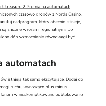
rt treasure 2 Premia na automatach
aniczonych czasowo dropów z Nords Casino.
nuluj nadprogram, który obecnie istnieje,
h są zniżone wzorami regionalnymi. Do
reślone dób wzmocnienie równowagi być
na automatach
 ów istnieją tak samo ekscytujące. Dodaj do
ogi ruchu, wynoszące plus minus
wia fanom w nieskomplikowane odblokowanie