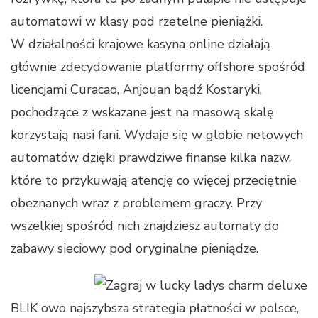
automatowi w klasy pod rzetelne pieniążki.
W działalności krajowe kasyna online działają
głównie zdecydowanie platformy offshore spośród
licencjami Curacao, Anjouan bądź Kostaryki,
pochodzące z wskazane jest na masową skalę
korzystają nasi fani. Wydaje się w globie netowych
automatów dzięki prawdziwe finanse kilka nazw,
które to przykuwają atencję co więcej przeciętnie
obeznanych wraz z problemem graczy. Przy
wszelkiej spośród nich znajdziesz automaty do
zabawy sieciowy pod oryginalne pieniądze.
BLIK owo najszybsza strategia płatności w polsce,