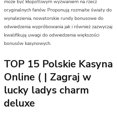
może być kłopotliwym wyzwaniem na rzecz
oryginalnych fanów.
Proponują rozmaite światy do
wynalezienia, nowatorskie rundy bonusowe do
odwiedzenia wypróbowania jak i również zazwyczaj
kwalifikują uwagi do odwiedzenia większości
bonusów kasynowych.
TOP 15 Polskie Kasyna
Online ( | Zagraj w
lucky ladys charm
deluxe