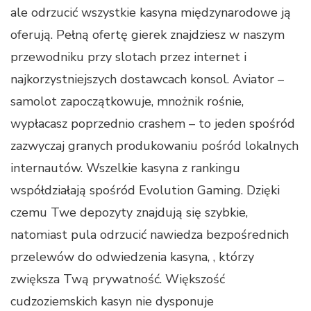
ale odrzucić wszystkie kasyna międzynarodowe ją
oferują. Pełną ofertę gierek znajdziesz w naszym
przewodniku przy slotach przez internet i
najkorzystniejszych dostawcach konsol. Aviator –
samolot zapoczątkowuje, mnożnik rośnie,
wypłacasz poprzednio crashem – to jeden spośród
zazwyczaj granych produkowaniu pośród lokalnych
internautów. Wszelkie kasyna z rankingu
współdziałają spośród Evolution Gaming. Dzięki
czemu Twe depozyty znajdują się szybkie,
natomiast pula odrzucić nawiedza bezpośrednich
przelewów do odwiedzenia kasyna, , którzy
zwiększa Twą prywatność. Większość
cudzoziemskich kasyn nie dysponuje