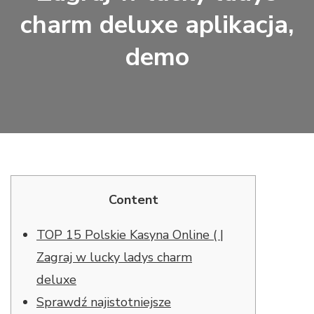
charm deluxe aplikacja,
demo
Content
TOP 15 Polskie Kasyna Online ( |
Zagraj w lucky ladys charm
deluxe
Sprawdź najistotniejsze