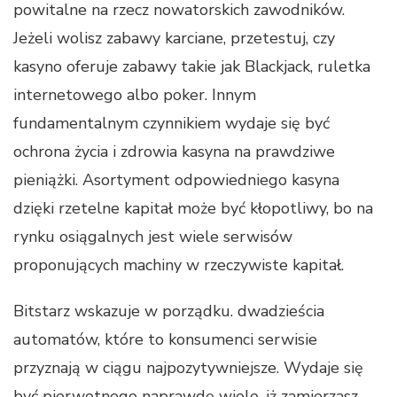
powitalne na rzecz nowatorskich zawodników.
Jeżeli wolisz zabawy karciane, przetestuj, czy
kasyno oferuje zabawy takie jak Blackjack, ruletka
internetowego albo poker. Innym
fundamentalnym czynnikiem wydaje się być
ochrona życia i zdrowia kasyna na prawdziwe
pieniążki. Asortyment odpowiedniego kasyna
dzięki rzetelne kapitał może być kłopotliwy, bo na
rynku osiągalnych jest wiele serwisów
proponujących machiny w rzeczywiste kapitał.
Bitstarz wskazuje w porządku. dwadzieścia
automatów, które to konsumenci serwisie
przyznają w ciągu najpozytywniejsze. Wydaje się
być pierwotnego naprawdę wiele, iż zamierzasz