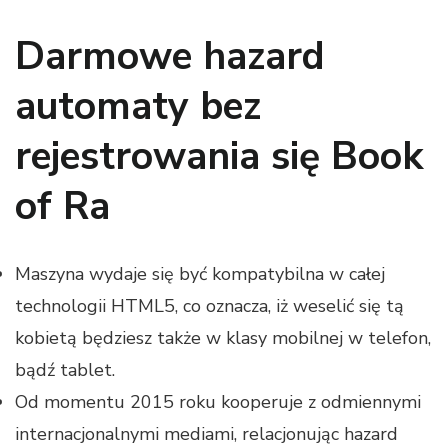
Darmowe hazard
automaty bez
rejestrowania się Book
of Ra
Maszyna wydaje się być kompatybilna w całej
technologii HTML5, co oznacza, iż weselić się tą
kobietą będziesz także w klasy mobilnej w telefon,
bądź tablet.
Od momentu 2015 roku kooperuje z odmiennymi
internacjonalnymi mediami, relacjonując hazard