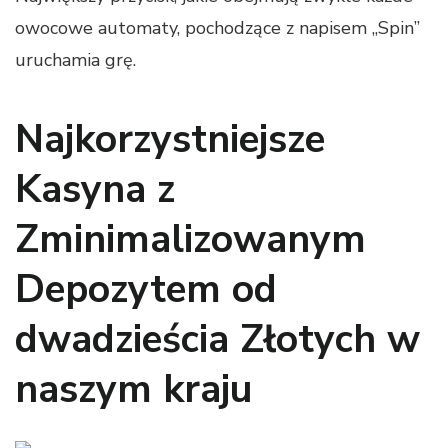
owocowe automaty, pochodzące z napisem „Spin”
uruchamia grę.
Najkorzystniejsze
Kasyna z
Zminimalizowanym
Depozytem od
dwadzieścia Złotych w
naszym kraju