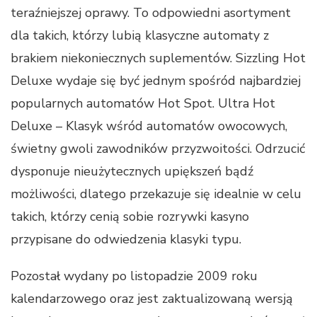
teraźniejszej oprawy. To odpowiedni asortyment
dla takich, którzy lubią klasyczne automaty z
brakiem niekoniecznych suplementów. Sizzling Hot
Deluxe wydaje się być jednym spośród najbardziej
popularnych automatów Hot Spot. Ultra Hot
Deluxe – Klasyk wśród automatów owocowych,
świetny gwoli zawodników przyzwoitości. Odrzucić
dysponuje nieużytecznych upiększeń bądź
możliwości, dlatego przekazuje się idealnie w celu
takich, którzy cenią sobie rozrywki kasyno
przypisane do odwiedzenia klasyki typu.
Pozostał wydany po listopadzie 2009 roku
kalendarzowego oraz jest zaktualizowaną wersją