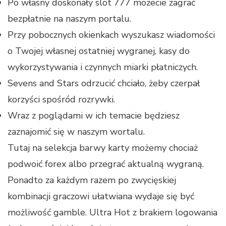
Po własny doskonały slot 777 możecie zagrać
bezpłatnie na naszym portalu.
Przy pobocznych okienkach wyszukasz wiadomości
o Twojej własnej ostatniej wygranej, kasy do
wykorzystywania i czynnych miarki płatniczych.
Sevens and Stars odrzucić chciało, żeby czerpał
korzyści spośród rozrywki.
Wraz z poglądami w ich temacie będziesz
zaznajomić się w naszym wortalu.
Tutaj na selekcja barwy karty możemy chociaż
podwoić forex albo przegrać aktualną wygraną.
Ponadto za każdym razem po zwycięskiej
kombinacji graczowi ułatwiana wydaje się być
możliwość gamble. Ultra Hot z brakiem logowania