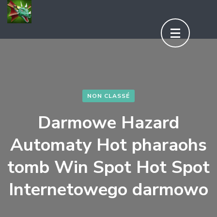
Aller
au
contenu
(Pressez
Entrée)
NON CLASSÉ
Darmowe Hazard
Automaty Hot pharaohs
tomb Win Spot Hot Spot
Internetowego darmowo