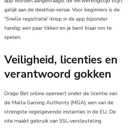
app worden aangevraagd; de verwerkingstijd blijft
gelijk aan de desktop‑versie. Voor beginners is de
“Snelle registratie”‑knop in de app bijzonder
handig: een paar tikken en je bent klaar om te
spelen.
Veiligheid, licenties en
verantwoord gokken
Drago Bet online opereert onder de licentie van
de Malta Gaming Authority (MGA), een van de
strengste regelgevende instanties in de EU. De
site maakt gebruik van SSL‑versleuteling