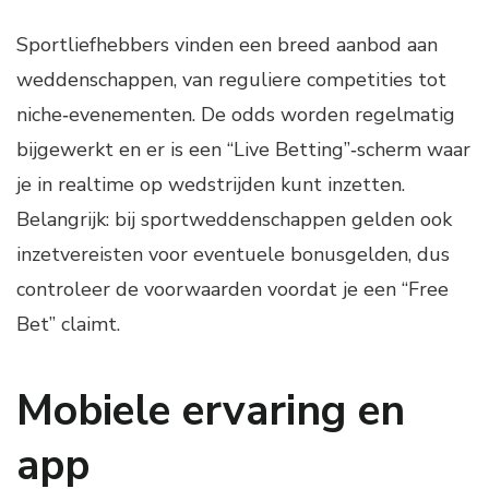
Sportliefhebbers vinden een breed aanbod aan
weddenschappen, van reguliere competities tot
niche‑evenementen. De odds worden regelmatig
bijgewerkt en er is een “Live Betting”‑scherm waar
je in realtime op wedstrijden kunt inzetten.
Belangrijk: bij sportweddenschappen gelden ook
inzetvereisten voor eventuele bonusgelden, dus
controleer de voorwaarden voordat je een “Free
Bet” claimt.
Mobiele ervaring en
app