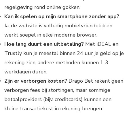
regelgeving rond online gokken.
Kan ik spelen op mijn smartphone zonder app?
Ja, de website is volledig mobielvriendelijk en
werkt soepel in elke moderne browser.
Hoe lang duurt een uitbetaling?
Met iDEAL en
Trustly kun je meestal binnen 24 uur je geld op je
rekening zien, andere methoden kunnen 1‑3
werkdagen duren.
Zijn er verborgen kosten?
Drago Bet rekent geen
verborgen fees bij stortingen, maar sommige
betaalproviders (bijv. creditcards) kunnen een
kleine transactiekost in rekening brengen.