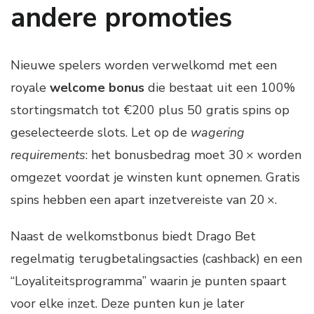
andere promoties
Nieuwe spelers worden verwelkomd met een
royale
welcome bonus
die bestaat uit een 100%
stortingsmatch tot €200 plus 50 gratis spins op
geselecteerde slots. Let op de
wagering
requirements
: het bonusbedrag moet 30 × worden
omgezet voordat je winsten kunt opnemen. Gratis
spins hebben een apart inzetvereiste van 20 ×.
Naast de welkomstbonus biedt Drago Bet
regelmatig terugbetalingsacties (cashback) en een
“Loyaliteitsprogramma” waarin je punten spaart
voor elke inzet. Deze punten kun je later