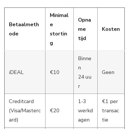
Minimal
Opna
Betaalmeth
e
me
Kosten
ode
stortin
tijd
g
Binne
n
iDEAL
€10
Geen
24 uu
r
Creditcard
1‑3
€1 per
(Visa/Masterc
€20
werkd
transac
ard)
agen
tie