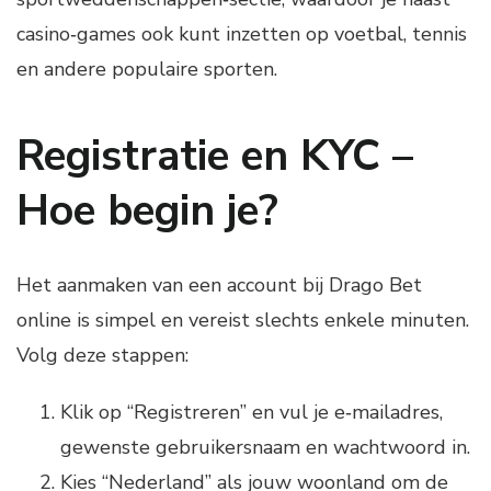
casino‑games ook kunt inzetten op voetbal, tennis
en andere populaire sporten.
Registratie en KYC –
Hoe begin je?
Het aanmaken van een account bij Drago Bet
online is simpel en vereist slechts enkele minuten.
Volg deze stappen:
Klik op “Registreren” en vul je e‑mailadres,
gewenste gebruikersnaam en wachtwoord in.
Kies “Nederland” als jouw woonland om de