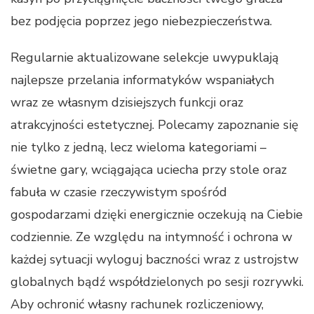
bez podjęcia poprzez jego niebezpieczeństwa.
Regularnie aktualizowane selekcje uwypuklają
najlepsze przelania informatyków wspaniałych
wraz ze własnym dzisiejszych funkcji oraz
atrakcyjności estetycznej. Polecamy zapoznanie się
nie tylko z jedną, lecz wieloma kategoriami –
świetne gary, wciągająca uciecha przy stole oraz
fabuła w czasie rzeczywistym spośród
gospodarzami dzięki energicznie oczekują na Ciebie
codziennie. Ze względu na intymność i ochrona w
każdej sytuacji wyloguj baczności wraz z ustrojstw
globalnych bądź współdzielonych po sesji rozrywki.
Aby ochronić własny rachunek rozliczeniowy,