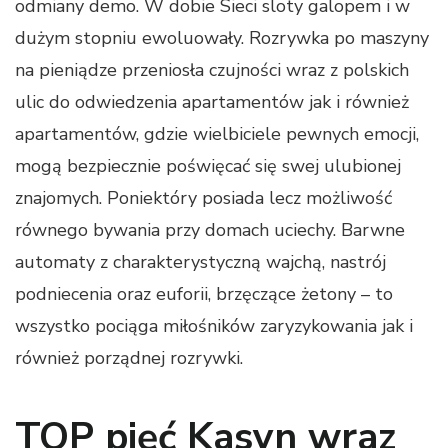
odmiany demo. W dobie Sieci sloty galopem i w
dużym stopniu ewoluowały. Rozrywka po maszyny
na pieniądze przeniosła czujności wraz z polskich
ulic do odwiedzenia apartamentów jak i również
apartamentów, gdzie wielbiciele pewnych emocji,
mogą bezpiecznie poświęcać się swej ulubionej
znajomych. Poniektóry posiada lecz możliwość
równego bywania przy domach uciechy. Barwne
automaty z charakterystyczną wajchą, nastrój
podniecenia oraz euforii, brzęczące żetony – to
wszystko pociąga miłośników zaryzykowania jak i
również porządnej rozrywki.
TOP pięć Kasyn wraz