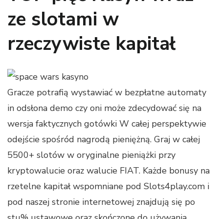
ze slotami w
rzeczywiste kapitał
Gracze potrafią wystawiać w bezpłatne automaty
in odsłona demo czy oni może zdecydować się na
wersja faktycznych gotówki W całej perspektywie
odejście spośród nagrodą pieniężną. Graj w całej
5500+ slotów w oryginalne pieniążki przy
kryptowalucie oraz walucie FIAT. Każde bonusy na
rzetelne kapitał wspomniane pod Slots4play.com i
pod naszej stronie internetowej znajdują się po
stu% ustawowe oraz skończone do używania.