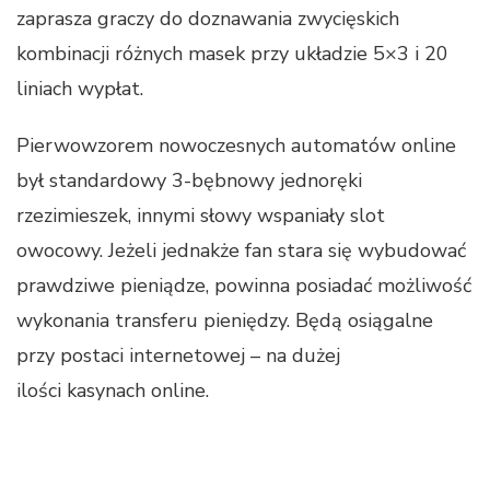
zaprasza graczy do doznawania zwycięskich
kombinacji różnych masek przy układzie 5×3 i 20
liniach wypłat.
Pierwowzorem nowoczesnych automatów online
był standardowy 3-bębnowy jednoręki
rzezimieszek, innymi słowy wspaniały slot
owocowy. Jeżeli jednakże fan stara się wybudować
prawdziwe pieniądze, powinna posiadać możliwość
wykonania transferu pieniędzy. Będą osiągalne
przy postaci internetowej – na dużej
ilości kasynach online.