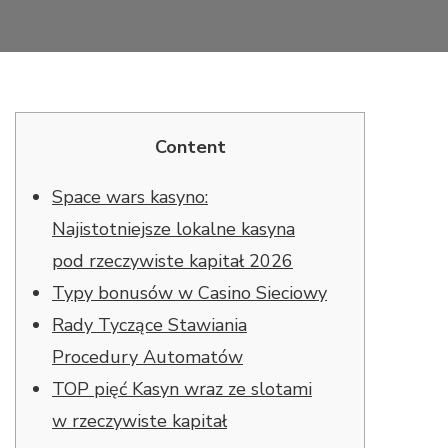
Content
Space wars kasyno:
Najistotniejsze lokalne kasyna
pod rzeczywiste kapitał 2026
Typy bonusów w Casino Sieciowy
Rady Tyczące Stawiania
Procedury Automatów
TOP pięć Kasyn wraz ze slotami
w rzeczywiste kapitał