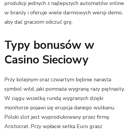
produkcji jednych z najlepszych automatów online
w branży i oferuje wiele darmowych wersji demo,
aby dać graczom odczuć grę.
Typy bonusów w
Casino Sieciowy
Przy kolejnym oraz czwartym bębnie narasta
symbol wild, jaki pomnaża wygraną razy piętnasty.
W ciągu wszelką rundą wygranych dzięki
monitorze pojawi się erupcja danego wulkanu.
Polski slot jest wyprodukowany przez firmę
Aristocrat. Przy wpłacie setka Euro grasz