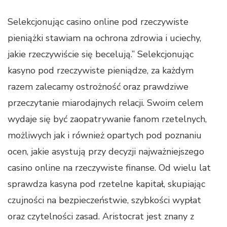
Selekcjonując casino online pod rzeczywiste
pieniążki stawiam na ochrona zdrowia i uciechy,
jakie rzeczywiście się becelują.” Selekcjonując
kasyno pod rzeczywiste pieniądze, za każdym
razem zalecamy ostrożność oraz prawdziwe
przeczytanie miarodajnych relacji. Swoim celem
wydaje się być zaopatrywanie fanom rzetelnych,
możliwych jak i również opartych pod poznaniu
ocen, jakie asystują przy decyzji najważniejszego
casino online na rzeczywiste finanse. Od wielu lat
sprawdza kasyna pod rzetelne kapitał, skupiając
czujności na bezpieczeństwie, szybkości wypłat
oraz czytelności zasad. Aristocrat jest znany z