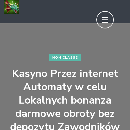
Aller
au
contenu
(Pressez
Entrée)
NON CLASSÉ
Kasyno Przez internet
Automaty w celu
Lokalnych bonanza
darmowe obroty bez
depozytu Zawodników