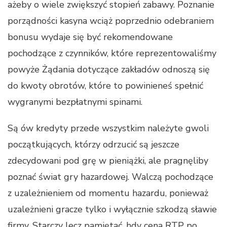
ażeby o wiele zwiększyć stopień zabawy. Poznanie
porządności kasyna wciąż poprzednio odebraniem
bonusu wydaje się być rekomendowane
pochodzące z czynników, które reprezentowaliśmy
powyże Żądania dotyczące zakładów odnoszą się
do kwoty obrotów, które to powinieneś spełnić
wygranymi bezpłatnymi spinami.
Są ów kredyty przede wszystkim należyte gwoli
początkujących, którzy odrzucić są jeszcze
zdecydowani pod grę w pieniążki, ale pragnęliby
poznać świat gry hazardowej. Walczą pochodzące
z uzależnieniem od momentu hazardu, ponieważ
uzależnieni gracze tylko i wyłącznie szkodzą sławie
firmy. Starczy lecz pamiętać, hdy cena RTP po