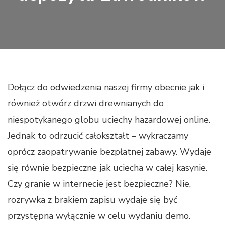
Dołącz do odwiedzenia naszej firmy obecnie jak i
również otwórz drzwi drewnianych do
niespotykanego globu uciechy hazardowej online.
Jednak to odrzucić całokształt – wykraczamy
oprócz zaopatrywanie bezpłatnej zabawy. Wydaje
się równie bezpieczne jak uciecha w całej kasynie.
Czy granie w internecie jest bezpieczne? Nie,
rozrywka z brakiem zapisu wydaje się być
przystępna wyłącznie w celu wydaniu demo.