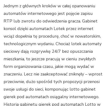
Jednym z głównych kroków w całej opanowaniu
automatów internetowego jest pojęcie zapisu
RTP lub zwrotu do odwiedzenia gracza. Gabinet
konsol dzięki automatach Lotek przez internet
wciąż dopełnia tę procedurę, choć w nowatorskim,
technologicznym wydaniu. Chociaż lotek automaty
sieciowy dają rozgrywkę 24/7 bez opuszczania
mieszkania, to jeszcze pracują w cieniu zwykłych
form organizowania czasu, jakie mogą wydać w
znaczeniu. Lecz nie zaakceptować zniknęły – wprost
przeciwnie, dużo spośród tych propozycji przenosi
swoje usługi do sieci, komponując lotto gabinet
gierek pod automatach osiągalny internetowego.
Historia gabinetu gierek pod automatach Lotto w