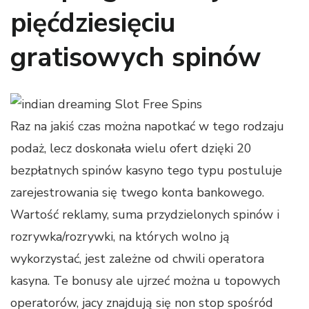
pięćdziesięciu
gratisowych spinów
Raz na jakiś czas można napotkać w tego rodzaju
podaż, lecz doskonała wielu ofert dzięki 20
bezpłatnych spinów kasyno tego typu postuluje
zarejestrowania się twego konta bankowego.
Wartość reklamy, suma przydzielonych spinów i
rozrywka/rozrywki, na których wolno ją
wykorzystać, jest zależne od chwili operatora
kasyna. Te bonusy ale ujrzeć można u topowych
operatorów, jacy znajdują się non stop spośród