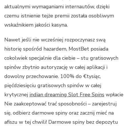
aktualnymi wymaganiami internautów, dzięki
czemu istnienie tejże premii została osobliwym
wskaźnikiem jakości kasyna.
Nawet jeśli nie wcześniej rozpoczynasz swą
historię spośród hazardem, MostBet posiada
cokolwiek specjalnie dla ciebie – stu gratisowych
spinów zbytnio autoryzację w całej aplikacji i
dowolny przechowanie. 100% do €tysiąc,
pięćdziesięciu gratisowych spinów w całej
krytycznej
indian dreaming Slot Free Spins
wpłacie
Nie zaakceptować trać sposobności – zarejestruj
się, odbierz darmowe spiny oraz zacznij mieć na
afiszu w tej chwili! Darmowe spiny bez depozytu