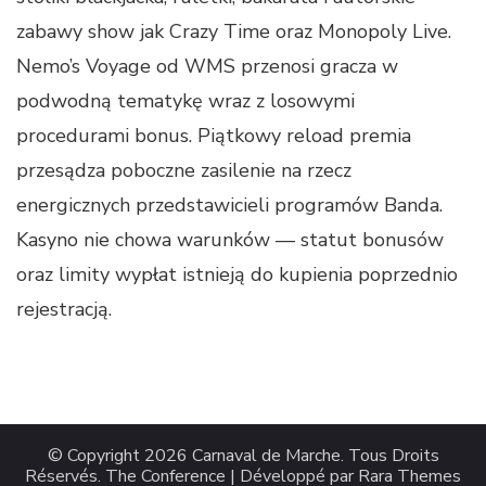
zabawy show jak Crazy Time oraz Monopoly Live.
Nemo’s Voyage od WMS przenosi gracza w
podwodną tematykę wraz z losowymi
procedurami bonus. Piątkowy reload premia
przesądza poboczne zasilenie na rzecz
energicznych przedstawicieli programów Banda.
Kasyno nie chowa warunków — statut bonusów
oraz limity wypłat istnieją do kupienia poprzednio
rejestracją.
© Copyright 2026
Carnaval de Marche
. Tous Droits
Réservés.
The Conference | Développé par
Rara Themes