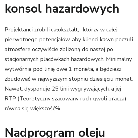
konsol hazardowych
Projektanci zrobili całokształt, , którzy w całej
pierwotnego potencjałów, aby klienci kasyn poczuli
atmosferę oczywiście zbliżoną do naszej po
stacjonarnych placówkach hazardowych. Minimalny
wytwórnia pod linię owe 1 moneta, a będziesz
zbudować w najwyższym stopniu dziesięciu monet.
Nawet, dysponuje 25 linii wygrywających, a jej
RTP (Teoretyczny szacowany ruch gwoli gracza)
równa się większość%.
Nadprogram oleju