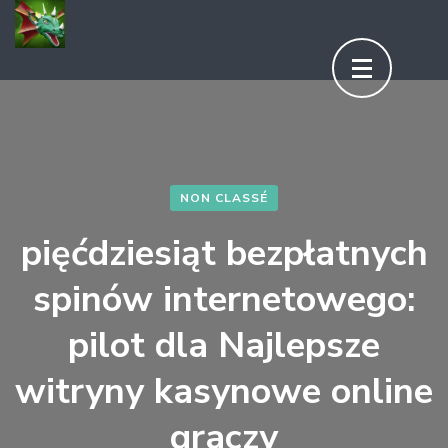
Aller
au
contenu
(Pressez
Entrée)
NON CLASSÉ
pięćdziesiąt bezpłatnych
spinów internetowego:
pilot dla Najlepsze
witryny kasynowe online
graczy