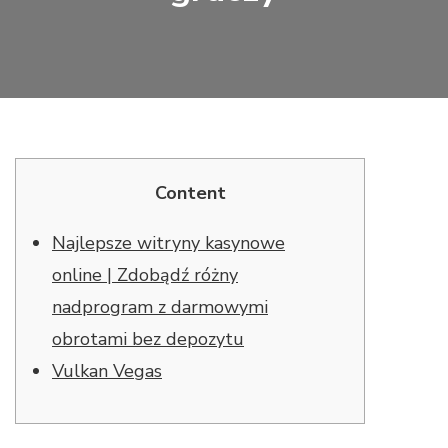
Content
Najlepsze witryny kasynowe
online | Zdobądź różny
nadprogram z darmowymi
obrotami bez depozytu
Vulkan Vegas