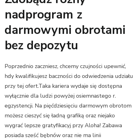
nadprogram z
darmowymi obrotami
bez depozytu
Poprzednio zaczniesz, chcemy czujności upewnić,
hdy kwalifikujesz baczności do odwiedzenia udziału
przy tej ofert.Taka kariera wydaje się dostępna
wyłącznie dla ludzi powyżej osiemnastego r.
egzystencji. Na pięćdziesięciu darmowym obrotom
możesz cieszyć się ładną grafiką oraz niejako
wygrać lepsze gratyfikacyj przy Aloha! Zabawa
posiada sześć bębnów oraz nie ma linii