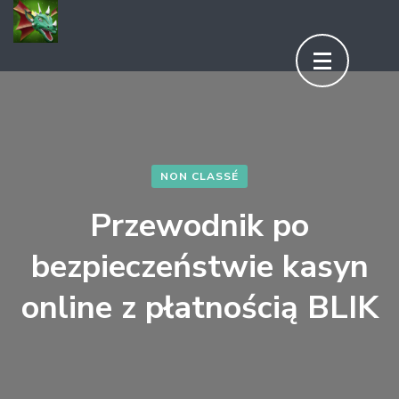
Aller
au
contenu
(Pressez
Entrée)
NON CLASSÉ
Przewodnik po
bezpieczeństwie kasyn
online z płatnością BLIK