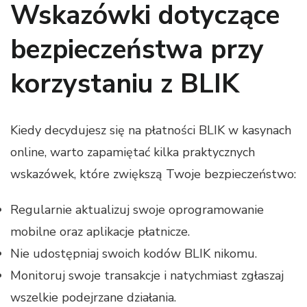
Wskazówki dotyczące
bezpieczeństwa przy
korzystaniu z BLIK
Kiedy decydujesz się na płatności BLIK w kasynach
online, warto zapamiętać kilka praktycznych
wskazówek, które zwiększą Twoje bezpieczeństwo:
Regularnie aktualizuj swoje oprogramowanie
mobilne oraz aplikacje płatnicze.
Nie udostępniaj swoich kodów BLIK nikomu.
Monitoruj swoje transakcje i natychmiast zgłaszaj
wszelkie podejrzane działania.