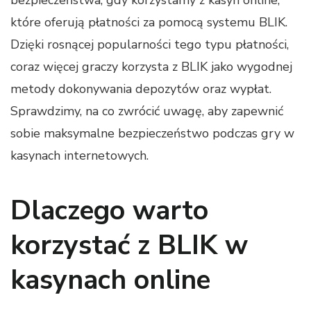
które oferują płatności za pomocą systemu BLIK.
Dzięki rosnącej popularności tego typu płatności,
coraz więcej graczy korzysta z BLIK jako wygodnej
metody dokonywania depozytów oraz wypłat.
Sprawdzimy, na co zwrócić uwagę, aby zapewnić
sobie maksymalne bezpieczeństwo podczas gry w
kasynach internetowych.
Dlaczego warto
korzystać z BLIK w
kasynach online