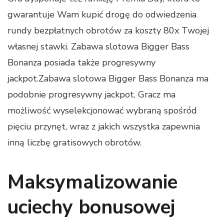
gwarantuje Wam kupić drogę do odwiedzenia
rundy bezpłatnych obrotów za koszty 80x Twojej
własnej stawki. Zabawa slotowa Bigger Bass
Bonanza posiada także progresywny
jackpot.Zabawa slotowa Bigger Bass Bonanza ma
podobnie progresywny jackpot. Gracz ma
możliwość wyselekcjonować wybraną spośród
pięciu przynęt, wraz z jakich wszystka zapewnia
inną liczbę gratisowych obrotów.
Maksymalizowanie
uciechy bonusowej