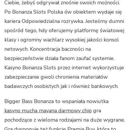
Ciebie, żebyś odgrywał znośnie swoich możności.
Po Bonanza Slots Polska ów obiektem wydaje się
kariera Odpowiedzialna rozrywka. Jesteśmy dumni
spośród tego, hdy oferujemy platformę światowej
klasy i ogromny wachlarz wysokiej jakości konsol
netowych. Koncentracja baczności na
bezpieczeństwie działa fanom zaufać systemie.
Kasyno Bonanza Slots przez internet wykorzystuje
zabezpieczanie gwoli chronienia materiałów
badawczych osobistych jak i również bankowych.
Bigger Bass Bonanza to wspaniała nowiutka
kasyno mucha mayana darmowy chip
gra
pochodzące z wieloma rodzajami na duże wygrane.
Gra dysponuje też funkcję Premia Buy, która to