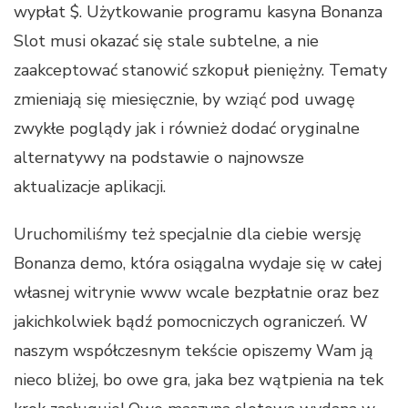
wypłat $. Użytkowanie programu kasyna Bonanza
Slot musi okazać się stale subtelne, a nie
zaakceptować stanowić szkopuł pieniężny. Tematy
zmieniają się miesięcznie, by wziąć pod uwagę
zwykłe poglądy jak i również dodać oryginalne
alternatywy na podstawie o najnowsze
aktualizacje aplikacji.
Uruchomiliśmy też specjalnie dla ciebie wersję
Bonanza demo, która osiągalna wydaje się w całej
własnej witrynie www wcale bezpłatnie oraz bez
jakichkolwiek bądź pomocniczych ograniczeń. W
naszym współczesnym tekście opiszemy Wam ją
nieco bliżej, bo owe gra, jaka bez wątpienia na tek