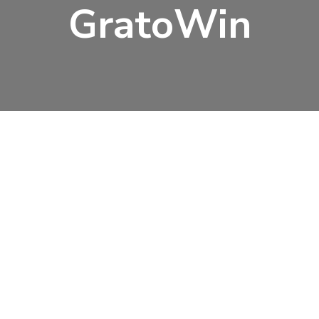
GratoWin