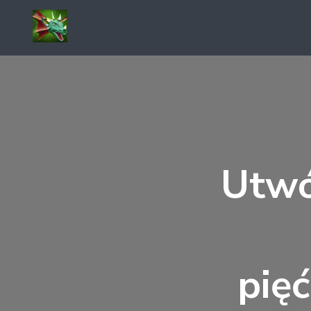
Aller
au
contenu
(Pressez
Entrée)
Utwó
pięć