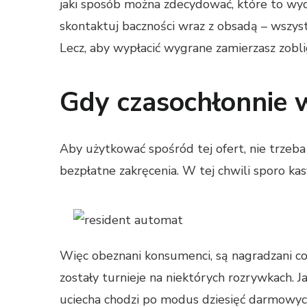
jaki sposób można zdecydować, które to wyda
skontaktuj baczności wraz z obsadą – wszyst
Lecz, aby wypłacić wygrane zamierzasz zobl
Gdy czasochłonnie 
Aby użytkować spośród tej ofert, nie trzeba
bezpłatne zakręcenia. W tej chwili sporo k
Więc obeznani konsumenci, są nagradzani c
zostały turnieje na niektórych rozrywkach. J
uciecha chodzi po modus dziesięć darmowyc