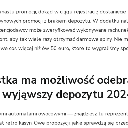
kunastu promocji, dokąd w ciągu rejestrację dostanieci
kasynowych promocji z brakiem depozytu. W dodatku na
cencjodawcy może zweryfikować wykonywane rachunek ro
ont, aby tak wiele razy otrzymać darmowe spiny. Nie ma
owe coś więcej niż ów 50 euro, które to wygraliśmy spoś
ostka ma możliwość odebra
w wyjąwszy depozytu 202
nymi automatami owocowymi — znajdziesz tu reprezent
t retro kasyn. Owe propozycji, jakie sprawdzą się pr