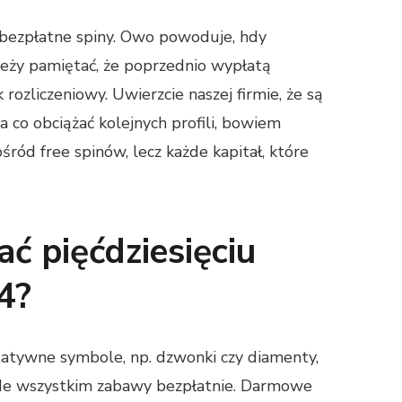
e bezpłatne spiny. Owo powoduje, hdy
leży pamiętać, że poprzednio wypłatą
zliczeniowy. Uwierzcie naszej firmie, że są
 co obciążać kolejnych profili, bowiem
ród free spinów, lecz każde kapitał, które
ć pięćdziesięciu
4?
atywne symbole, np. dzwonki czy diamenty,
zede wszystkim zabawy bezpłatnie. Darmowe