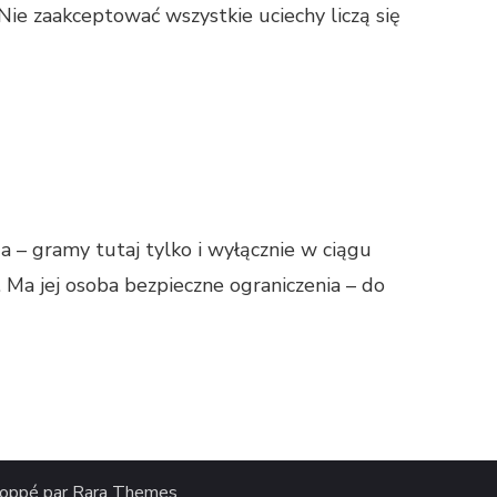
Nie zaakceptować wszystkie uciechy liczą się
– gramy tutaj tylko i wyłącznie w ciągu
Ma jej osoba bezpieczne ograniczenia – do
loppé par
Rara Themes