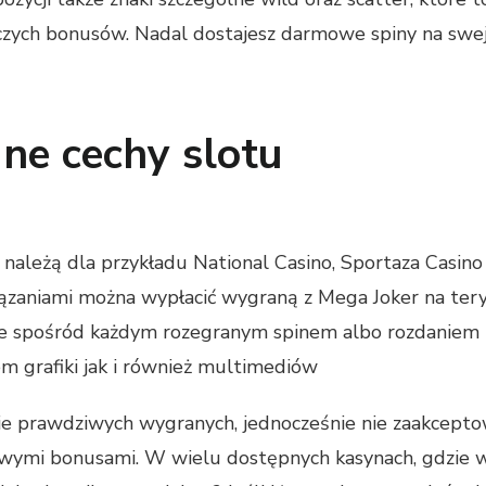
czych bonusów. Nadal dostajesz darmowe spiny na swej 
ne cechy slotu
należą dla przykładu National Casino, Sportaza Casino
iązaniami można wypłacić wygraną z Mega Joker na ter
staje spośród każdym rozegranym spinem albo rozdaniem
m grafiki jak i również multimediów
anie prawdziwych wygranych, jednocześnie nie zaakcept
owymi bonusami. W wielu dostępnych kasynach, gdzie 